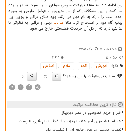
وی ادامه داد: متاسفانه تبلیغات خارجی جوانان ما را نسبت به دین، زده
می کنند و این مشکلاتی که از بی مدیریتی و عوامل خارجی به وجود
آمده است را دارند به نام دین می زنند. باید مبنای قرآنی و روایی این
بیانیه گام دوم را استخراج کرد. مثلا
عدالت
دینی و قرآنی چه تفاوتی با
عدالتی دارد که از دل آن جریانات فمنیستی خارج می شود.
22:50:17
1400/02/08
1193
5
/
5.0
تگها:
آموزش
,
ائمه
,
اسلام
,
اسلامی
مطلب نورمعرفت را می پسندید؟
(0)
(1)
X
تازه ترین مطالب مرتبط
خبر و حریم خصوصی در عصر دیجیتال
همراه با فیلمهای آخر هفته تلویزیون از غلاف تمام فلزی تا پست
نهضت حسینی مرزهای طایفه ای را شکست داد