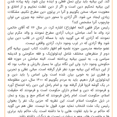
کند. این بیانیه باید برای نسل فعلی و آینده بیان شود. پایه پیاده شدن
این بیانیه تحکیم دین است و اگر از دین غفلت نماییم و از اخلاق و
معنویت صرف سخن بگوییم و آنرا در پرتوی دین مطرح نکنیم، مشکلات
زیادی ایجاد می شود. اگر آزادی با محور دین نباشد چه چیزی می توان
چارچوب آنرا مشخص کند؟
رئیس مرکز فقهی ائمه اطهار(ع) اشاره کرد: در سال 76 که آقای خاتمی
نزد والد ما آمد، مباحثی درباب آزادی مطرح نمودند و والد مکرم بیان
نمودند که آزادی که می گویید باید با مساله آزادی در قالب دین بیان
شود والا آزادی که در غرب وجود دارد، آزادی واقعی نیست.
عضو جامعه مدرسین حوزه علمیه قم اظهار داشت: کتاب تبیین بیانیه گام
دوم از منظرهای مختلف شامل ایدئولوژیک و فقه حکومتی و اندیشه
سیاسی و.... به تبیین بیانیه پرداخته است. البته مباحثی در حوزه فقه
حکومتی وجود دارد ولی این نگاه برای ما بسیار باارزش و جالب بود که
از این دیدگاه این بیانیه مورد نظر قرار گرفته است. مبانی عقلی و تجربی
و فطری نیز به خوبی بیان شده است ولی اساس را باید دین و
ایدئولوژی قرار دهیم. باید به مردم بگوییم که 1400 سال، دین مظلومانه
در یک گوشه انزوا قرار گرفته بود و امام راحل این دین رابه اجتماع آورد
و فرمودند که دین و اسلام دارای حکومت است و فرمودند که حقیقت
اسلام، حکومت است. امام راحل فرمودند که احکام حج و روزه و نماز،
در ذیل حکومت اسلام است. این نظریه که حزبی یک نفر را بعنوان
رئیس یک ملت انتخاب نماید مورد قبول ما نیست. عقل هم می گوید
که حاکم بر ما باید تفاوت هایی با ما داشته است. یک حاکم باید برتری
ها و خاصیت های مهم و بیشتری نسبت به دیگران داشته باشد.