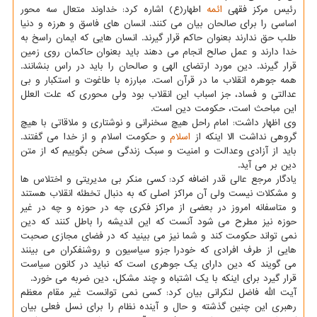
رئیس مرکز فقهی
ائمه
اطهار(ع) اشاره کرد: خداوند متعال سه محور
اساسی را برای صالحان بیان می کنند. انسان های فاسق و هرزه و دنیا
طلب حق ندارند بعنوان حاکم قرار گیرند. انسان هایی که ایمان راسخ به
خدا دارند و عمل صالح انجام می دهند باید بعنوان حاکمان روی زمین
قرار گیرند. دین مورد ارتضای الهی و صالحان را باید در راس بنشانند.
همه جوهره انقلاب ما در قرآن است. مبارزه با طاغوت و استکبار و بی
عدالتی و فساد، جز اسباب این انقلاب بود ولی محوری که علت العلل
این مباحث است، حکومت دین است.
وی اظهار داشت: امام راحل هیچ سخنرانی و نوشتاری و ملاقاتی با هیچ
گروهی نداشت الا اینکه از
اسلام
و حکومت اسلام و از خدا می گفتند.
باید از آزادی وعدالت و امنیت و سبک زندگی سخن بگوییم که از متن
دین بر می آید.
یادگار مرجع عالی قدر اضافه کرد: کسی منکر بی مدیریتی و اختلاس ها
و مشکلات نیست ولی آن مراکز اصلی که به دنبال تخطئه انقلاب هستند
و متاسفانه امروز در بعضی از مراکز فکری چه در حوزه و چه در غیر
حوزه نیز مطرح می شود آنست که این اندیشه را باطل کنند که دین
نمی تواند حکومت کند و شما نیز می بینید که در فضای مجازی صحبت
هایی از طرف افرادی که خودرا جزو سیاسیون و روشنفکران می بینند
می گویند که دین دارای یک جوهری است که نباید در کانون سیاست
قرار گیرد برای اینکه با یک اشتباه و چند مشکل، دین ضربه می خورد.
آیت الله فاضل لنکرانی بیان کرد: کسی نمی توانست غیر مقام معظم
رهبری این چنین گذشته و حال و آینده نظام را برای نسل فعلی بیان