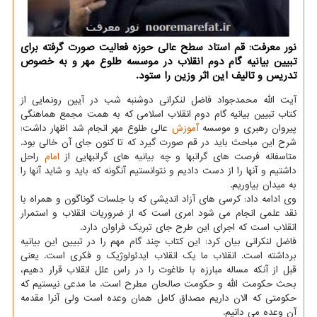
نور معرفت: قم استاد سطح عالی حوزه فعالیت صورت گرفته برای
تبیین بیانیه گام دوم انقلاب در موسسه طلوع مهر و به خصوص
تدریس و تالیف این اثر وزین را ستود.
آیت الله محمدجواد فاضل لنکرانی دوشنبه شب در آیین رونمایی از
کتاب تبیین بیانیه گام دوم انقلاب اسلامی که به همت مجمع هماهنگی
پیروان رهبری و موسسه
آموزش
عالی طلوع مهر انجام شد اظهار داشت:
شرح این مباحث باید در قم صورت گیرد که تا کنون جای آن خالی بود.
متاسفانه فرصت های گرانبها و چه بیانیه های گرانبهایی از
امام
راحل
داشتیم و آنها را از دست دادیم و نتوانستیم آنگونه که باید و شاید آنها را
به میدان بیاوریم.
وی ادامه داد: کرسی های آزاد اندیشی که با جلسات گوناگون و همراه با
نقد علمی انجام می شود امری است که از ضروریات انقلاب و استمرار
انقلاب است که اجرای این طرح جای تبریک فراوان دارد.
فاضل لنکرانی بیان کرد: این کتاب چند گام مهم را در تبیین این بیانیه
برداشته است. انقلاب ما یک انقلاب ایدئولوژیک و فکری است. یعنی
قبل از آنکه مساله مبارزه با طاغوت را در راس علل انقلاب قرار دهیم،
بحث حکومت الله و حکومت صالحان مطرح است. ما مدعی نیستیم که
حکومتی که الان داریم مصداق کامل همان وعده است ولی آنرا مقدمه
آن وعده می دانیم.