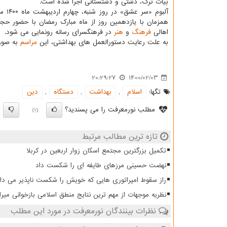
بیات ترک، دشتی و دشتستانی اجرا شده است.
همزمان با یازدهمین روز از ماه مبارک رمضان با حضور حج
اهالی
فرهنگ
و
هنر
در فرهنگسرای رسانه رونمایی می شود.
به علت رعایت دستورالعمل های بهداشتی، این
مراسم
به صورت
20:29:27
1400/02/03
تگها:
اسلام
,
بهداشت
,
دستگاه
,
دین
مطلب نورمعرفت را می پسندید؟
)
(1)
تازه ترین مطالب مرتبط
تکمیل بزرگترین مجتمع اسکان زوار اربعین در کربلا
نهضت حسینی مرزهای طایفه ای را شکست داد
راز سقوط امپراتوری هایی که خویش را شکست ناپذیر می دان
نظریه موجهات از مهم ترین نتایج منطق اسلامی بازخوانی میرا
نظرات بینندگان نورمعرفت در مورد این مطلب