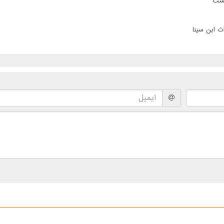
پست
ث ابن سینا