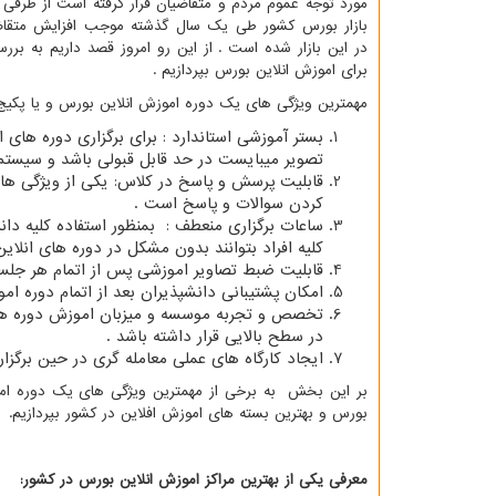
مورد توجه عموم مردم و متقاضیان قرار گرفته است از طرفی
بازار بورس کشور طی یک سال گذشته موجب افزایش متقاض
در این بازار شده است . از این رو امروز قصد داریم به بررس
برای اموزش انلاین بورس بپردازیم .
مهمترین ویژگی های یک دوره اموزش انلاین بورس و یا پکیج ا
بستر آموزشی استاندارد : برای برگزاری دوره های 
تصویر میبایست در حد قابل قبولی باشد و سیستم م
قابلیت پرسش و پاسخ در کلاس: یکی از ویژگی ها
کردن سوالات و پاسخ است .
ساعات برگزاری منعطف : بمنظور استفاده کلیه دا
کلیه افراد بتوانند بدون مشکل در دوره های انلای
قابلیت ضبط تصاویر اموزشی پس از اتمام هر جلس
امکان پشتیبانی دانشپذیران بعد از اتمام دوره ام
تخصص و تجربه موسسه و میزبان اموزش دوره های ا
در سطح بالایی قرار داشته باشد .
ایجاد کارگاه های عملی معامله گری در حین برگزا
بر این بخش به برخی از مهمترین ویژگی های یک دوره اموزش
بورس و بهترین بسته های اموزش افلاین در کشور بپردازیم.
معرفی یکی از بهترین مراکز اموزش انلاین بورس در کشور: