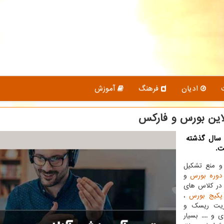
ادیان
فرهنگ
آموزش
لاین بورس و فاركس
 سال گذشته
ت.
 و منع تشکیل
دوره بورس
و
 در کلاس های
پکیج بورس
،
ریت ریسک و
 و .... بسیار