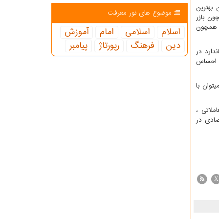
 بهترین
موضوع های نور معرفت
رمایه گذاری همچون بازر
 همچون
اسلام
اسلامی
امام
آموزش
دین
فرهنگ
رپورتاژ
پیامبر
دارد در
ح احساس
توان با
ملاتی ،
صادی در
X