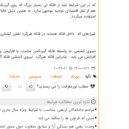
که در این شرایط باید از فلکه ای بسیار بزرگ که روی گیربکس
هم از نظر اقتصادی توجیه موجهی ندارد. به همین دلیل غ
استفاده میگردد.
شیارهای که داخل فلکه هستند در فلکه هرزگرد نقش کششی ن
نیروی کششی به واسطه فلکه گیربکس مناسب با افزایش و 
افزایش می یابد . بنابراین فلکه هرزگرد نیروی کششی فلکه 
20:46:21
1400/01/22
تگها:
رپورتاژ
,
تبلیغات
,
سرویس
,
خدمات
مطلب نورمعرفت را می پسندید؟
)
(1)
تازه ترین مطالب مرتبط
مراسم جاماندگان اربعین متناسب با شرایط ویژه سال جاری ا
سنتی که فرعون ها را ساقط می کند
وحدت یعنی هم بستگی آرا و سلایق متفاوت حول محور امام