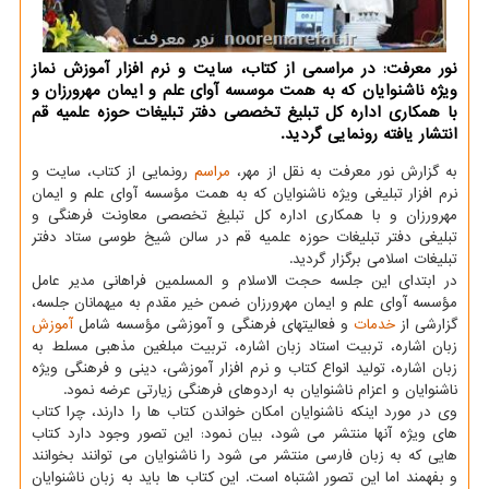
نور معرفت: در مراسمی از کتاب، سایت و نرم افزار آموزش نماز
ویژه ناشنوایان که به همت موسسه آوای علم و ایمان مهرورزان و
با همکاری اداره کل تبلیغ تخصصی دفتر تبلیغات حوزه علمیه قم
انتشار یافته رونمایی گردید.
به گزارش نور معرفت به نقل از مهر،
مراسم
رونمایی از کتاب، سایت و
نرم افزار تبلیغی ویژه ناشنوایان که به همت مؤسسه آوای علم و ایمان
مهرورزان و با همکاری اداره کل تبلیغ تخصصی معاونت فرهنگی و
تبلیغی دفتر تبلیغات حوزه علمیه قم در سالن شیخ طوسی ستاد دفتر
تبلیغات اسلامی برگزار گردید.
در ابتدای این جلسه حجت الاسلام و المسلمین فراهانی مدیر عامل
مؤسسه آوای علم و ایمان مهرورزان ضمن خیر مقدم به میهمانان جلسه،
گزارشی از
خدمات
و فعالیتهای فرهنگی و آموزشی مؤسسه شامل
آموزش
زبان اشاره، تربیت استاد زبان اشاره، تربیت مبلغین مذهبی مسلط به
زبان اشاره، تولید انواع کتاب و نرم افزار آموزشی، دینی و فرهنگی ویژه
ناشنوایان و اعزام ناشنوایان به اردوهای فرهنگی زیارتی عرضه نمود.
وی در مورد اینکه ناشنوایان امکان خواندن کتاب ها را دارند، چرا کتاب
های ویژه آنها منتشر می شود، بیان نمود: این تصور وجود دارد کتاب
هایی که به زبان فارسی منتشر می شود را ناشنوایان می توانند بخوانند
و بفهمند اما این تصور اشتباه است. این کتاب ها باید به زبان ناشنوایان