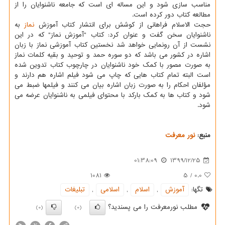
مناسب سازی شود و این مساله ای است که جامعه ناشنوایان را از
مطالعه کتاب دور کرده است.
حجت الاسلام فراهانی از کوشش برای انتشار کتاب آموزش
نماز
به
ناشنوایان سخن گفت و عنوان کرد: کتاب "آموزش نماز" که در این
نشست از آن رونمایی خواهد شد نخستین کتاب آموزشی نماز با زبان
اشاره در کشور می باشد که دو سوره حمد و توحید و بقیه کلمات نماز
به صورت مصور با کمک خود ناشنوایان در چارچوب کتاب تدوین شده
است البته تمام کتاب هایی که چاپ می شود فیلم اشاره هم دارند و
مؤلفان احکام را به صورت زبان اشاره بیان می کنند و فیلمها ضبط می
شود و کتاب ها به کمک بارکد با محتوای فیلمی به ناشنوایان عرضه می
شود.
منبع:
نور معرفت
01:38:09
1399/12/25
1081
5
/
0.0
تگها:
آموزش
,
اسلام
,
اسلامی
,
تبلیغات
مطلب نورمعرفت را می پسندید؟
(0)
(0)