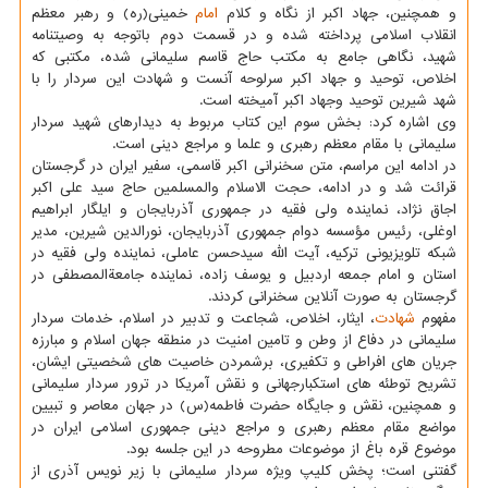
و همچنین، جهاد اکبر از نگاه و کلام
امام
خمینی(ره) و رهبر معظم
انقلاب اسلامی پرداخته شده و در قسمت دوم باتوجه به وصیت‎نامه
شهید، نگاهی جامع به مکتب حاج قاسم سلیمانی شده، مکتبی که
اخلاص، توحید و جهاد اکبر سرلوحه آنست و شهادت این سردار را با
شهد شیرین توحید وجهاد اکبر آمیخته است.
وی اشاره کرد: بخش سوم این کتاب مربوط به دیدارهای شهید سردار
سلیمانی با مقام معظم رهبری و علما و مراجع دینی است.
در ادامه این مراسم، متن سخنرانی اکبر قاسمی، سفیر ایران در گرجستان
قرائت شد و در ادامه، حجت الاسلام والمسلمین حاج سید علی اکبر
اجاق نژاد، نماینده ولی فقیه در جمهوری آذربایجان و ایلگار ابراهیم
اوغلی، رئیس مؤسسه دوام جمهوری آذربایجان، نورالدین شیرین، مدیر
شبکه تلویزیونی ترکیه، آیت الله سیدحسن عاملی، نماینده ولی فقیه در
استان و امام جمعه اردبیل و یوسف زاده، نماینده جامعةالمصطفی در
گرجستان به صورت آنلاین سخنرانی کردند.
مفهوم
شهادت
، ایثار، اخلاص، شجاعت و تدبیر در اسلام، خدمات سردار
سلیمانی در دفاع از وطن و تامین امنیت در منطقه جهان اسلام و مبارزه
جریان های افراطی و تکفیری، برشمردن خاصیت های شخصیتی ایشان،
تشریح توطئه های استکبارجهانی و نقش آمریکا در ترور سردار سلیمانی
و همچنین، نقش و جایگاه حضرت فاطمه(س) در جهان معاصر و تبیین
مواضع مقام معظم رهبری و مراجع دینی جمهوری اسلامی ایران در
موضوع قره باغ از موضوعات مطروحه در این جلسه بود.
گفتنی است؛ پخش کلیپ ویژه سردار سلیمانی با زیر نویس آذری از