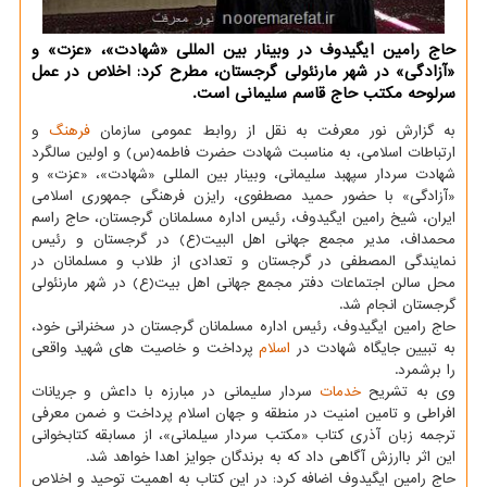
حاج رامین ایگیدوف در وبینار بین المللی «شهادت»، «عزت» و
«آزادگی» در شهر مارنئولی گرجستان، مطرح کرد: اخلاص در عمل
سرلوحه مکتب حاج قاسم سلیمانی است.
به گزارش نور معرفت به نقل از روابط عمومی سازمان
فرهنگ
و
ارتباطات اسلامی، به مناسبت شهادت حضرت فاطمه(س) و اولین سالگرد
شهادت سردار سپهبد سلیمانی، وبینار بین المللی «شهادت»، «عزت» و
«آزادگی» با حضور حمید مصطفوی، رایزن فرهنگی جمهوری اسلامی
ایران، شیخ رامین ایگیدوف، رئیس اداره مسلمانان گرجستان، حاج راسم
محمداف، مدیر مجمع جهانی اهل البیت(ع) در گرجستان و رئیس
نمایندگی المصطفی در گرجستان و تعدادی از طلاب و مسلمانان در
محل سالن اجتماعات دفتر مجمع جهانی اهل بیت(ع) در شهر مارنئولی
گرجستان انجام شد.
حاج رامین ایگیدوف، رئیس اداره مسلمانان گرجستان در سخنرانی خود،
به تبیین جایگاه شهادت در
اسلام
پرداخت و خاصیت های شهید واقعی
را برشمرد.
وی به تشریح
خدمات
سردار سلیمانی در مبارزه با داعش و جریانات
افراطی و تامین امنیت در منطقه و جهان اسلام پرداخت و ضمن معرفی
ترجمه زبان آذری کتاب «مکتب سردار سیلمانی»، از مسابقه کتابخوانی
این اثر باارزش آگاهی داد که به برندگان جوایز اهدا خواهد شد.
حاج رامین ایگیدوف اضافه کرد: در این کتاب به اهمیت توحید و اخلاص