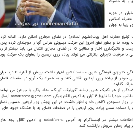
یان به حضرت
نیان در حوزه
 معارف اسلامی
 زیبا به جهان
صت تبلیغ معارف اهل بیت(علیهم السلام) در فضای مجازی امكان دارد، اضافه كرد
وده اند و بطور قطع امروز این حركت میلیونی هراس آنها را دوچندان كرده پس ب
ت و تاثیرگذاری اخبار و مطالبی كه در فضای مجازی انتقال می یابد بیشتر از رس
 ظرفیت كاربران اینترنتی می تواند پیاده روی اربعین را بعنوان یك حركت پویا و
پویش از طرف ستاد هماهنگی كانونهای فرهنگی هنری مساجد كشور اظهار داشت: پویش از قطره تا دریا بر
ذهنی خودرا از پیاده روی اربعین نقاشی كنند و به همراه یك آرزو در صفحات فضا
راك گذارند.
نندگان از هر تكنیك هنری (مانند آكریلیك، آبرنگ، مداد رنگی یا جوهر) می توانند 
ی setad.fahma@gmail.com ارسال نمایند.
یش زوار مسجدی آگاهی داد و اظهار داشت: در این پویش زوار اربعین حسینی تصاو
 یا مساجد مسیر پیاده روی اربعین را در صفحات فضای به با هشتك #بچه های
وی افزود: كاربران فضای مجازی می توانند برای كسب اطلاعات بیشتر در اینستاگرام به آدرس tad.fahma