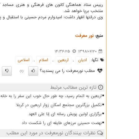
رییس ستاد هماهنگی كانون های فرهنگی و هنری مساجد كشور
منتخب برپا خواهد شد.
وی درانتها اظهار داشت: امیدوارم مردم حسینی با استقبال و
منبع:
نور معرفت
14:36:25
1398/07/20
تگها:
ادیان
,
اربعین
,
اسلام
,
اسلامی
مطلب نورمعرفت را می پسندید؟
)
(1)
تازه ترین مطالب مرتبط
اربعین به اتمام رسید، چه طور حال خوب این سفر را به خانه 
تکمیل بزرگترین مجتمع اسکان زوار اربعین در کربلا
برگزاری اولین پویش رسانه ای إنا علی العهد
نهضت حسینی مرزهای طایفه ای را شکست داد
نظرات بینندگان نورمعرفت در مورد این مطلب