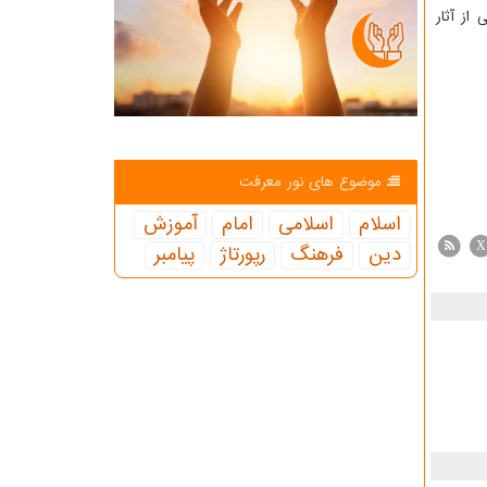
از آثار
موضوع های نور معرفت
اسلام
اسلامی
امام
آموزش
X
دین
فرهنگ
رپورتاژ
پیامبر