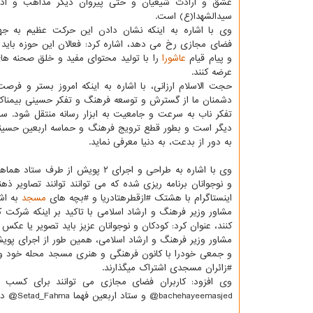
عشق و ارادت شیعیان و حتی پیروان دیگر مذاهب و اد
سیدالشهدا(ع) است.
وی با اشاره به اینكه نشان دادن این حركت عظیم به جها
فضای مجازی رخ می دهد، اشاره كرد: فعالان این حوزه باید
و پیام قیام
عاشورا
را با تولید محتوای مفید و خلق صحنه های
عرضه كنند.
حجت الاسلام ارزانی، با اشاره به اینكه امروز بستر و فر
دشمنان ما از گسترش و توسعه فرهنگ و تفكر حسینی بیمناك ب
تفكر ناب به سرعت و جامعیت به ابزار رسانه منتقل شود. سرع
دیگر است و بطور قطع ترویج فرهنگ و حماسه اربعین حسینی با
به دور از بدعت، به دنیا معرفی نماید.
وی با اشاره به طراحی و اجرای ۲ 
و نوجوانان برنامه ریزی شده كه می توانند توانند تصاویر 
اینستاگرام با هشتك #ازقطرهتادریا و #بچه های
مسجد
به اشت
مشاور وزیر فرهنگ و ارشاد اسلامی با تاكید بر اینكه شركت ك
كنند، عنوان كرد: كودكان و نوجوانان عزیز باید تصویر یا عكس نقاشی خودرا تا تاریخ ۶ آبان به آدرس الكترونیك
مشاور وزیر فرهنگ و ارشاد اسلامی، همین طور از اجرای پو
و جمعی خودرا با كانون فرهنگی و هنری مسجد محله خود و
#زائران مسجدی اشتراك میگذارند.
bachehayeemasjed@ و ستاد اربعین فهما Setad_Fahma@ در پیام رسان سروش بازگشت كنند.