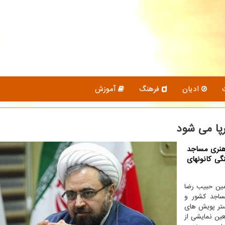
ادیان
فرهنگ
آموزش
رپا می شود
هنری مساجد
 هماهنگی كانونهای
مین حبیب رضا
ساجد كشور و
ستر پویش های
عین نمایشی از