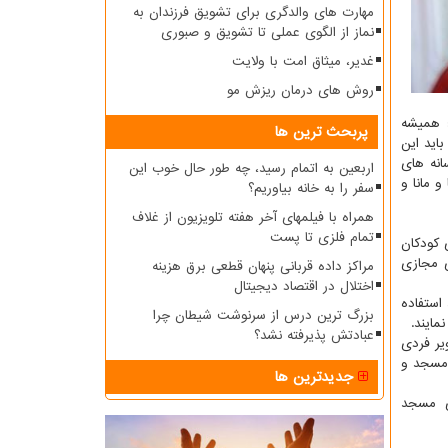
مهارت های والدگری برای تشویق فرزندان به
نماز از الگوی عملی تا تشویق و صبوری
غدیر، میثاق امت با ولایت
روش های درمان ریزش مو
: همیشه
پربحث ترین ها
اید این
انه های
اربعین به اتمام رسید، چه طور حال خوب این
 مانا و
سفر را به خانه بیاوریم؟
همراه با فیلمهای آخر هفته تلویزیون از غلاف
تمام فلزی تا پست
ای كودكان
ی مجازی
مراکز داده قربانی پنهان قطعی برق هزینه
اختلال در اقتصاد دیجیتال
استفاده
بزرگ ترین درس از سرنوشت شیطان چرا
عبادتش پذیرفته نشد؟
یر فردی
 مسجد و
جدیدترین ها
se و ادمین كانال بچه های مسجد