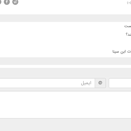
(0
پست
د؟
ث ابن سینا