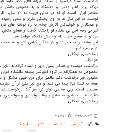
درگذشت استاد گرانمایه و محقق فرزانه آقای دکتر داود فی
بزرگ برای اهل دانش و دانشگاه و به خصوص دانش سی
معاصر ایران است. او که در م
نوشت، در این سال ها به اوج پختگی فکری و علمی رسیده ب
و همکاران و خوانندگان آثارش چشم به راه نوشته های تازه 
تیر بی رحم اجل بی هنگام او را نشانه گرفت و فضای دانش 
بود و به همین جهت نام و یادش ماندگار خواهد شد.
این ضایعه را به خانواده و بازماندگان گرامی اش و به هم
عرض می کنم.
رضا داوری اردکانی
هوالباقی
درگذشت دوست و همکار بسیار عزیز و استاد گرانمایه آقای دکت
بخصوص به همکارانم در گروه آموزشی فلسفه دانشگاه تهران
شنیدن خبر درگذشت دکتر عالمی برای من خیلی مشکل و در
همه به تسلا نیاز پیدا می کنند و من نیز یکی از آن نیازم
مصیبت است. ولی چه می توان کرد جز آنکه درخواست نمایی
دقت نظر و پایبندی به اخلاق و وفا و وفاداری و جوانمردی بو
رضا داوری اردکانی
14:04:01
1399/08/23
تگها:
آموزش
,
اسلام
,
دكتر
,
فرهنگ