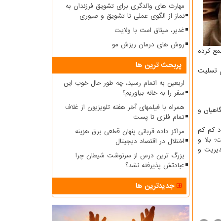
مهارت های والدگری برای تشویق فرزندان به
نماز از الگوی عملی تا تشویق و صبوری
غدیر، میثاق امت با ولایت
روش های درمان ریزش مو
مع کرده
پربحث ترین ها
م تسلیت
اربعین به اتمام رسید، چه طور حال خوب این
سفر را به خانه بیاوریم؟
همراه با فیلمهای آخر هفته تلویزیون از غلاف
اهیان و
تمام فلزی تا پست
د کم کم
مراکز داده قربانی پنهان قطعی برق هزینه
؛ بلا و
اختلال در اقتصاد دیجیتال
دیریت و
بزرگ ترین درس از سرنوشت شیطان چرا
عبادتش پذیرفته نشد؟
جدیدترین ها