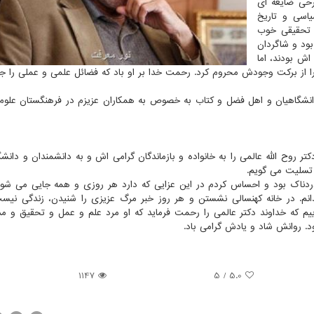
رحی ضایعه ای
اسی و تاریخ
دتی قریب به ۲۰ سال، آثار تحقیقی خوب
ود و شاگردان
اش بودند، اما
را از برکت وجودش محروم کرد. رحمت خدا بر او باد که فضائل علمی و عملی را ج
ه دانشگاهیان و اهل فضل و کتاب به خصوص به همکاران عزیزم در فرهنگستان علو
ر روح الله عالمی را به خانواده و بازماندگان گرامی اش و به دانشمندان و دانشگ
 تسلیت می گویم.
دناک بود و احساس کردم در این عزایی که دارد هر روزی و همه جایی می شو
ندانم. در خانه کهنسالی نشستن و هر روز خبر مرگ عزیزی را شنیدن، زندگی نیست
م که خداوند دکتر عالمی را رحمت فرماید که او مرد علم و عمل و تحقیق و م
د. روانش شاد و یادش گرامی باد.
1147
5
/
5.0