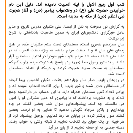
شب اول ربیع الاول را لیله المبیت نامیده اند. دلیل این نام
خوابیدن حضرت علی (ع) در رختخواب پیامبر (ص) و آغاز هجرت
نبی اعظم (ص) از مكه به مدینه است.
به گزارش نور معرفت به نقل از ایسنا، علی متقیان مدرس تاریخ و مدیر
عامل خبرگزاری دانشجویان ایران به همین مناسبت یادداشتی به شرح
زیر نوشت:
سال سیزدهم هجری است، مسلمانان تحت ستم مشرکان مکه، بر طبق
پیمان های سال ۱۱ و ۱۲ بیعت مردم مدینه، به ویژه بیعت الحرب که در
عقبه منی شبانه بسته شد مردم یثرب شهر خودرا در اختیار مسلمانان قرار
دادند و بدستور رسول خدا (ص) ودر پاسخ به دعوت مردم یثرب کم کم
مسلمانان به سمت مدینه هجرت کردند و درمکه از تعداد مسلمانان
کاسته شد.
در روزهای پایانی صفر سال چهاردهم بعثت، مکیان اطمینان پیدا کردند
کار مسلمانان جدی شده و شهر یثرب را برای اقامت انتخاب نموده اند و
پیامبر تعداد کمی مسلمان همراه دارد، با این حساب در دارالندوه جمع
شدند و به مشورت پرداختند که با پیامبری که حتی مشرکان او را امین
می دانستند چه کنند. پیشنهادهایی عنوان شد، بعضی گفتند در چاه
بیاندازیم و بالای سرچاه نگهبانی بدهیم تا غذایی به او نرسد، بعضی
گفتند سوار برشتر کرده در بیابان ها رها نماییم. ابوجهل پیشنهاد کرد از
هر قبیله ای یک جوان برنا انتخاب نماییم تا شبانه وقتی به خواب رفت،
دسته جمعی به او حمله نماییم تا از پای در آید.