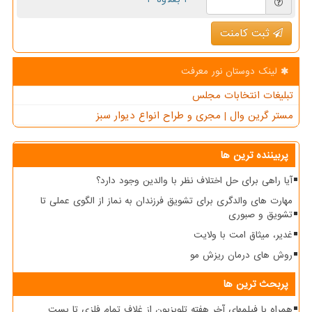
ثبت کامنت
لینک دوستان نور معرفت
تبلیغات انتخابات مجلس
مستر گرین وال | مجری و طراح انواع دیوار سبز
پربیننده ترین ها
آیا راهی برای حل اختلاف نظر با والدین وجود دارد؟
مهارت های والدگری برای تشویق فرزندان به نماز از الگوی عملی تا
تشویق و صبوری
غدیر، میثاق امت با ولایت
روش های درمان ریزش مو
پربحث ترین ها
همراه با فیلمهای آخر هفته تلویزیون از غلاف تمام فلزی تا پست