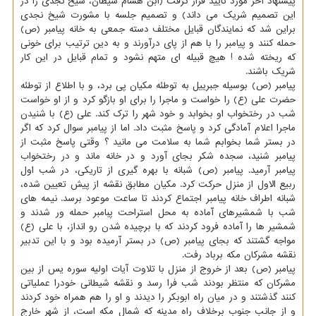
پیشنهاد آخر مورد تایید قرار گرفت (ابن هشام شیطان، شیخ نجدی را در
این تصمیم شریک می داند) و تصمیم جلسه با مشورت شیخ نجدی
براین شد که نمایندگان قبایل مختلف دسته جمعی به خانه پیامبر (ص)
حمله کنند و پیامبر را با هم از پای درآورند و به دین ترتیب برای خونی
که ریخته شده ! هیچ قبیله ای متهم نشود و تمام قبایل در این کار
شریک باشند.
پیامبر (ص) بوسیله جبرییل به توطئه مکیان پی برد، و با اطلاع از توطئه
حضرت علی (ع) را خواست و ماجرا را برای او بازگو کرد و از او خواست
شب در رختخواب او بخوابد و خود شهر را ترک کند. علی (ع) با شنیدن
ماجرا اعلام آمادگی کرد و پاسخ مثبت داد. اما از پیامبر سوال کرد که اگر
در بستر شما بخوابم شما به سلامت می مانید ؟ وقتی پاسخ مثبت از
پیامبر شنید، سجده شکر بجای آورد و در خانه ماند و در رختخواب
پیامبر آرمید. پیامبر (ص) شبانه با بهره گیری از تاریکی، در شب اول
ربیع الاول از منزل حرکت کرد. مکیان مطابق نقشه از پیش تعیین شده،
شبانه اطراف خانه پیامبر اجتماع کردند تا ساعت موعود برسد. نیمه های
شب با شمشیرهای آماده به محل استراحت پبامبر حمله ور شدند و
شمشیر ها را آماده فرود کردند که با برچیده شدن رو انداز، با علی (ع)
مواجه گشتند که بجای پیامبر (ص) در بستر آرمیده بود و با این تدبیر
نقشه مشرکان مکه برباد رفت.
پیامبر (ص) بعد از خروج از منزل با تلاوت آیات اولیه سوره یس از بین
مشرکان که منتظر بودند شب فرا رسد و نقشه شیطانی خودرا عملیاتی
کنند گذشتند و در میان راه ابوبکر را دیدند و او را هم همراه خود کردند
و از جانب جنوب برخلاف راه مدینه که شمال مکه است، از شهر خارج