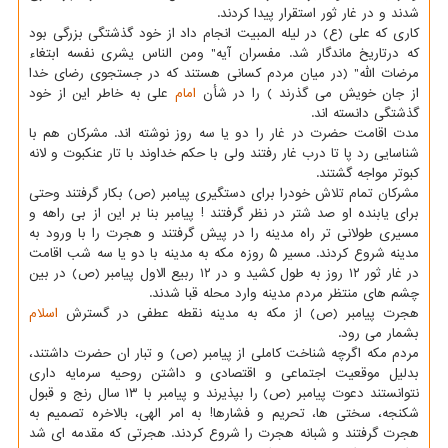
شدند و در غار ثور استقرار پیدا کردند.
کاری که علی (ع) در لیله المبیت انجام داد از خود گذشتگی بزرگی بود
که درتاریخ ماندگار شد. مفسران آیه" ومن الناس یشری نفسه ابتغاء
مرضات الله" (در میان مردم کسانی هستند که در جستجوی رضای خدا
از جان خویش می گذرند ) را در شأن
امام
علی به خاطر این از خود
گذشتگی دانسته اند.
مدت اقامت حضرت در غار را دو یا سه روز نوشته اند. مشرکان هم با
شناسایی رد پا تا درب غار رفتند ولی با حکم خداوند با تار عنکبوت و لانه
کبوتر مواجه گشتند.
مشرکان تمام تلاش خودرا برای دستگیری پیامبر (ص) بکار گرفتند وحتی
برای یابنده او صد شتر در نظر گرفتند ! پیامبر بنا بر این از بی راهه و
مسیری طولانی تر راه مدینه را در پیش گرفتند و هجرت را با ورود به
مدینه شروع کردند. مسیر ۵ روزه مکه به مدینه با دو یا سه شب اقامت
در غار ثور ۱۲ روز به طول کشید و در ۱۲ ربیع الاول پیامبر (ص) در بین
چشم های منتظر مردم مدینه وارد محله قبا شدند.
هجرت پیامبر (ص) از مکه به مدینه نقطه عطفی در گسترش
اسلام
بشمار می رود.
مردم مکه اگرچه شناخت کاملی از پیامبر (ص) و تبار ان حضرت داشتند،
بدلیل موقعیت اجتماعی و اقتصادی و داشتن روحیه سرمایه داری
نتوانستند دعوت پیامبر (ص) را بپذیرند و پیامبر با ۱۳ سال رنج و قبول
شکنجه، سختی ها، تحریم و فشارها! به امر الهی، بالاخره تصمیم به
هجرت گرفتند و شبانه هجرت را شروع کردند. هجرتی که مقدمه ای شد