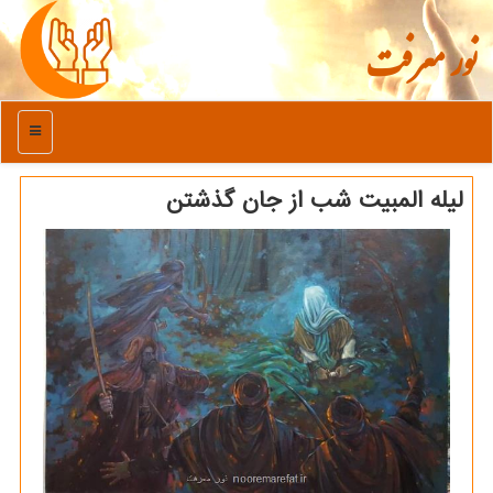
نور معرفت
منو
لیله المبیت شب از جان گذشتن