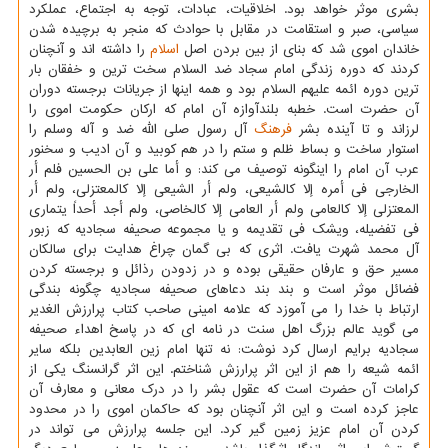
بشری موثر خواهد بود. اخلاقیات، عبادات، توجه به اجتماع، عملکرد
سیاسی، صبر و استقامت در مقابل با حوادث که منجر به برچیده شدن
خاندان اموی شد که بنای از بین بردن اصل
اسلام
را داشته اند و آنچنان
کردند که دوره زندگی امام سجاد ضد السلام سخت ترین و خفقان بار
ترین دوره ائمه علیهم السلام بود و همه اینها از جریانات برجسته دوران
آن حضرت است. خطبه بلندآوازه آن امام که ارکان حکومت اموی را
لرزاند و تا آینده بشر
فرهنگ
آل رسول صلی الله ضد و آله وسلم را
استوار ساخت و بساط ظلم و ستم را در هم کوبید و آن ادیب و سخنور
عرب آن امام را اینگونه توصیف می کند: و أما علی بن الحسین فلم أر
الخارجی فی أمره إلا کالشیعی، ولم أر الشیعی إلا کالمعتزلی، ولم أر
المعتزلی إلا کالعامی ولم أر العامی إلا کالخاصی، ولم أجد أحداً یتماری
فی تفضیله، ویشک فی تقدیمه و یا مجموعه صحیفه سجادیه که زبور
آل محمد شهرت یافت. اثری که بی گمان چراغ هدایت برای سالکان
مسیر حق و عارفان حقیقی بوده و در زدودن رذائل و برجسته کردن
فضائل موثر است و بند بند دعاهای صحیفه سجادیه چگونه بندگی
ارتباط با خدا را می آموزد که علامه امینی صاحب کتاب پرارزش الغدیر
می گوید عالم بزرگ اهل سنت در نامه ای که در پاسخ اهداء صحیفه
سجادیه برایم ارسال کرد نوشت: نه تنها امام زین العابدین بلکه سایر
ائمه شیعه را هم از این اثر پرارزش شناختم. این اثر گرانسنگ یکی از
کرامات آن حضرت است که عقول بشر را در درک معانی و معارف آن
عاجز کرده است و این اثر آنچنان بود که حاکمان اموی را در محدود
کردن آن امام عزیز زمین گیر کرد. این جلسه پرارزش می تواند در