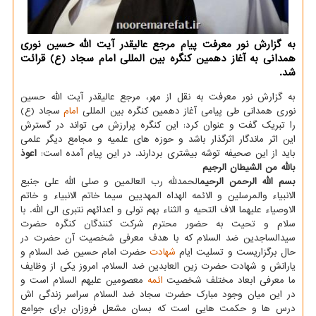
به گزارش نور معرفت پیام مرجع عالیقدر آیت الله حسین نوری
همدانی به آغاز دهمین كنگره بین المللی امام سجاد (ع) قرائت
شد.
به گزارش نور معرفت به نقل از مهر، مرجع عالیقدر آیت الله حسین
نوری همدانی طی پیامی آغاز دهمین کنگره بین المللی
امام
سجاد (ع)
را تبریک گفت و عنوان کرد: این کنگره پرارزش می تواند در گسترش
این اثر ماندگار اثرگذار باشد و حوزه های علمیه و مجامع دیگر علمی
باید از این صحیفه توشه بیشتری بردارند. در این پیام آمده است:
اعوذ
بالله من الشیطان الرجیم
بسم الله الرحمن الرحیم
الحمدلله رب العالمین و صلی الله علی جنیع
الانبیاء والمرسلین و الائمه الهداه المهدیین سیما خاتم الانبیاء و خاتم
الاوصیاء علیهما الاف التحیه و الثناء بهم تولی و اعدائهم نتبری الی الله. با
سلام و تحیت به حضور محترم شرکت کنندگان کنگره حضرت
سیدالساجدین ضد السلام که با هدف معرفی شخصیت آن حضرت در
حال برگزاریست و تسلیت ایام
شهادت
حضرت امام حسین ضد السلام و
یارانش و شهادت حضرت زین العابدین ضد السلام. امروز یکی از وظایف
ما معرفی ابعاد مختلف شخصیت
ائمه
معصومین علیهم السلام است و
در این میان وجود مبارک حضرت سجاد ضد السلام سراسر زندگی اش
درس ها و حکمت هایی است که بسان مشعل فروزان برای جوامع