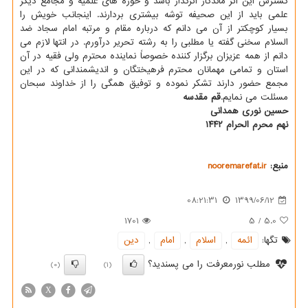
گسترش این اثر ماندگار اثرگذار باشد و حوزه های علمیه و مجامع دیگر
علمی باید از این صحیفه توشه بیشتری بردارند. اینجانب خویش را
بسیار کوچکتر از آن می دانم که درباره مقام و مرتبه امام سجاد ضد
السلام سخنی گفته یا مطلبی را به رشته تحریر درآورم. در انتها لازم می
دانم از همه عزیزان برگزار کننده خصوصاً نماینده محترم ولی فقیه در آن
استان و تمامی مهمانان محترم فرهیختگان و اندیشمندانی که در این
مجمع حضور دارند تشکر نموده و توفیق همگی را از خداوند سبحان
مسئلت می نمایم.
قم مقدسه
حسین نوری همدانی
نهم محرم الحرام ۱۴۴۲
منبع:
nooremarefat.ir
08:21:31
1399/06/12
1701
5
/
5.0
تگها:
ائمه
,
اسلام
,
امام
,
دین
مطلب نورمعرفت را می پسندید؟
(0)
(1)
X