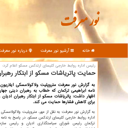
نور معرفت
خانه
آرشیو نور معرفت
درباره نور معرفت
رئیس اداره روابط خارجی كلیسای ارتدكس مسكو اعلام كرد:
حمایت پاتریاشات مسكو از ابتكار رهبران
به گزارش نور معرفت متروپلیت ولاكولامسكی ایلاریون
نامه ابراهیمی تركمان كه خطاب به رهبران دینی جهان
اظهار داشت: پاتریاشات مسكو از ابتكار رهبران ادیان 
برای كاهش فشارها حمایت می كند.
به گزارش نور معرفت به نقل از مهر، متروپلیت ولاکولامسکی 
اداره روابط خارجی کلیسای ارتدکس مسکو، در پاسخ به نامه ا
ترکمان رئیس شورای سیاستگذاری ادیان و رئیس ساز