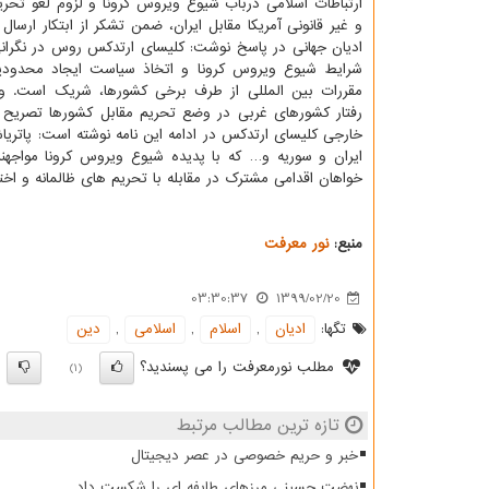
ارتباطات اسلامی درباب شیوع ویروس کرونا و لزوم لغو تحری
و غیر قانونی آمریکا مقابل ایران، ضمن تشکر از ابتکار ارسال 
ادیان جهانی در پاسخ نوشت: کلیسای ارتدکس روس در نگران
شرایط شیوع ویروس کرونا و اتخاذ سیاست ایجاد محدودی
مقررات بین المللی از طرف برخی کشورها، شریک است. وی
رفتار کشورهای غربی در وضع تحریم مقابل کشورها تصریح کر
خارجی کلیسای ارتدکس در ادامه این نامه نوشته است: پاتریا
ایران و سوریه و… که با پدیده شیوع ویروس کرونا مواجهند
خواهان اقدامی مشترک در مقابله با تحریم های ظالمانه و اخ
منبع:
نور معرفت
03:30:37
1399/02/20
تگها:
ادیان
,
اسلام
,
اسلامی
,
دین
مطلب نورمعرفت را می پسندید؟
)
(1)
تازه ترین مطالب مرتبط
خبر و حریم خصوصی در عصر دیجیتال
نهضت حسینی مرزهای طایفه ای را شکست داد