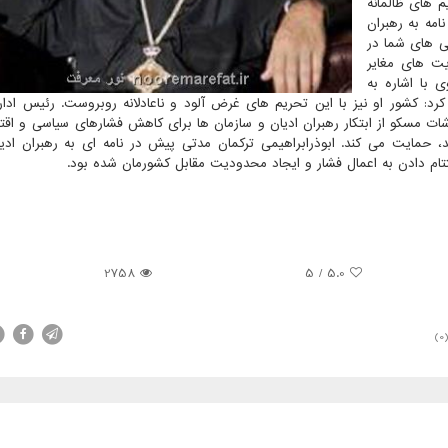
م های ظالمانه
نامه به رهبران
ی های شما در
ت های مغایر
 با اشاره به
د: کشور او نیز با این تحریم های غرض آلود و ناعادلانه روبروست. رئیس ادار
شات مسکو از ابتکار رهبران ادیان و سازمان ها برای کاهش فشارهای سیاسی و اقت
، حمایت می کند. ابوذرابراهیمی ترکمان مدتی پیش در نامه ای به رهبران ادی
تتام دادن به اعمال فشار و ایجاد محدودیت مقابل کشورمان شده بود.
2758
5
/
5.0
(0