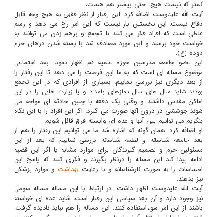
كمتر كه نیست هیچ، حتی بیشتر هم هست.
آیت الله علیدوست اضافه كرد: این رفتار از نظر فقهی به هیچ وجه قابل
دفاع نیست. این نخستین بار نیست كه این امر رخ می دهد و رسم
غلطی است كه افراد فكر می كنند با تجمع و برهم زدن می توانند به
خواست خود برسند و این مورد مصادف شد با بسته شدن درهای حرم
دوده (ع).
این عضو جامعه مدرسین حوزه علمیه قم اظهار نمود: بعد اجتماعی
موضوع مساله ای است كه به ما این فرصت را می دهد تا این رفتار را
از بعد دیگری نیز بررسی نماییم. بسیاری از افرادی كه در این تجمع
بودند شاید سال های سال نمازهای بامداد و یا زیارت هایی را در این
اماكن مقدس داشتند و وقتی یك دفعه با چنین حادثه ای مواجه می
شوند جوششی در درون آنها صورت می گیرد. اگر این افراد را با این نگاه
بنگریم می توانیم بین آنها و عده ای وابسته فرق قائل شویم.
او اضافه كرد: همان گونه كه اشاره شد ما می توانیم این رفتار را هم از
بعد جامعه شناسانه و لطمه شناسانه بررسی نماییم كه بعد از این
مسئولین حرم و تصمیم گیرندگان برای موارد مشابه یا اگر این قضیه
ادامه پیدا كند این مساله را درنظر بگیرند و فكری كنند كه پاسخ این
احساسات را به صورت كارشناسانه و با رعایت
بهداشت
و موارد پزشكی
نیز بدهند.
آیت الله علیدوست اظهار داشت: در ارتباط با این مساله مساله سومی
نیز وجود دارد و آن بعد سیاسی این رفتار است. شاید عده ای خواسته
باشند از این امر سوءاستفاده كنند. این مساله را هم نباید نادیده گرفت.