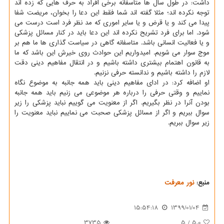
داشت: در طول سال ها متاسفانه برخی افراد به حرف هایی كه زده اند
توجه نكرده اند؛ مثلا گفته اند شما فقط این دعا را بخوان، مریضت شفا
پیدا می كند و یا قرض و یا سایر اموری كه مد نظر فرد است درست می
شود. اما برای فرد تشریح نكرده اند این دعا باید در كنار مسائل پزشكی
و یا فعالیت انسانی باشد. متاسفانه گاهی در سیاست گذاری ها ما هم بر
موج سوار می شویم. امیدواریم این حوادث روی خیرش این باشد كه ما
به قانون اهتمام بیشتری داشته باشیم و در انتقال مفاهیم دینی دقت
لازم را داشته باشیم و ندانسته حرفی نزنیم.
او اضافه كرد: در ادای مفاهیم دینی باید همه جانبه به موضوع نگاه
نماییم و وقتی حرفی را درباره هر موضوعی می زنیم باید همه جانبه
بودن آنرا در نظر بگیریم. اگر از معنویت می گوییم نباید پزشكی را زیر
سوال ببریم و اگر از مسائل پزشكی صحبت می نماییم نباید معنویت را
زیر سوال ببریم.
منبع:
نور معرفت
15:54:18
1399/01/04
3735
5
/
5.0