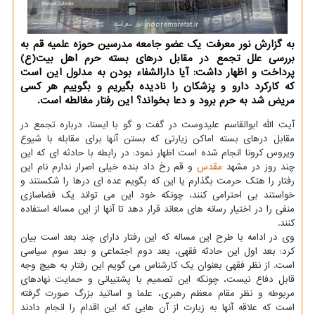
به گزارش نور معرفت یك عضو جامعه مدرسین حوزه علمیه قم به
بررسی علل تجمع در مقابل درهای بسته حرم اهل بیت(ع)
پرداخت و اظهار داشت: آیا دارالشفاء بودن به مدلول این است
كه كاركرد دارو و پزشكان را نادیده بگیریم و بگوییم هر كسی
مریض شد به حرم برود و دعا بخواند؟ این رفتار مغالطه است.
آیت الله ابوالقاسم علیدوست در گفت و گو با ایسنا، درباره تجمع در
مقابل درهای بسته اماكن زیارتی كه بستن آنها برای مقابله با شیوع
ویروس كرونا انجام شده است اظهار نمود: در رابطه با حادثه ای كه این
چند روز در مشهد
مقدس
و قم رخ داد بنده خیلی اصرار ندارم نام این
رفتار را هتك حرمت بگذارم یا این كه بگویم عده ای درها را شكستند و
خواستند بی احترامی كنند، چونكه خود این می تواند یك فضاسازی
منفی را در اختیار رسانه های معاند قرار دهد تا آنها از این مساله استفاده
كنند.
وی در ادامه با طرح این مساله كه این رفتار دارای چند بعد است بیان
كرد: بعد اول این حادثه فقهی، بعد دوم اجتماعی و بعد سوم سیاسی
است. از نظر فقهی بعنوان یك كارشناس می گویم این رفتار به هیچ وجه
قابل دفاع نیست، چونكه این تصمیم با پشتیبانی و حمایت نهادهای
مربوطه و نظر مقام معظم رهبری، علما و اساتید بزرگ صورت گرفته
است كه علاقه آنها به زیارت از آن هایی كه این اقدام را انجام دادند