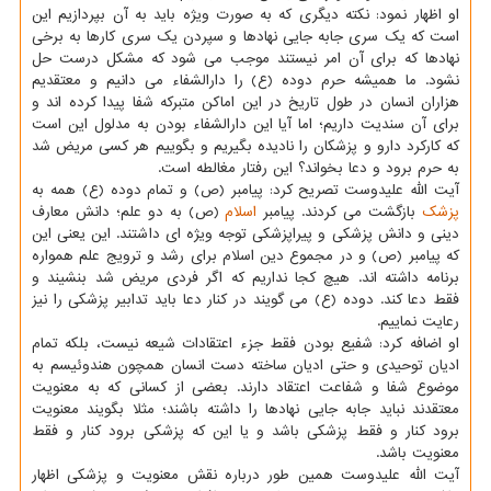
او اظهار نمود: نكته دیگری كه به صورت ویژه باید به آن بپردازیم این
است كه یك سری جابه جایی نهادها و سپردن یك سری كارها به برخی
نهادها كه برای آن امر نیستند موجب می شود كه مشكل درست حل
نشود. ما همیشه حرم دوده (ع) را دارالشفاء می دانیم و معتقدیم
هزاران انسان در طول تاریخ در این اماكن متبركه شفا پیدا كرده اند و
برای آن سندیت داریم؛ اما آیا این دارالشفاء بودن به مدلول این است
كه كاركرد دارو و پزشكان را نادیده بگیریم و بگوییم هر كسی مریض شد
به حرم برود و دعا بخواند؟ این رفتار مغالطه است.
آیت الله علیدوست تصریح كرد: پیامبر (ص) و تمام دوده (ع) همه به
پزشك
بازگشت می كردند. پیامبر
اسلام
(ص) به دو علم؛ دانش معارف
دینی و دانش پزشكی و پیراپزشكی توجه ویژه ای داشتند. این یعنی این
كه پیامبر (ص) و در مجموع دین اسلام برای رشد و ترویج علم همواره
برنامه داشته اند. هیچ كجا نداریم كه اگر فردی مریض شد بنشیند و
فقط دعا كند. دوده (ع) می گویند در كنار دعا باید تدابیر پزشكی را نیز
رعایت نماییم.
او اضافه كرد: شفیع بودن فقط جزء اعتقادات شیعه نیست، بلكه تمام
ادیان توحیدی و حتی ادیان ساخته دست انسان همچون هندوئیسم به
موضوع شفا و شفاعت اعتقاد دارند. بعضی از كسانی كه به معنویت
معتقدند نباید جابه جایی نهادها را داشته باشند؛ مثلا بگویند معنویت
برود كنار و فقط پزشكی باشد و یا این كه پزشكی برود كنار و فقط
معنویت باشد.
آیت الله علیدوست همین طور درباره نقش معنویت و پزشكی اظهار