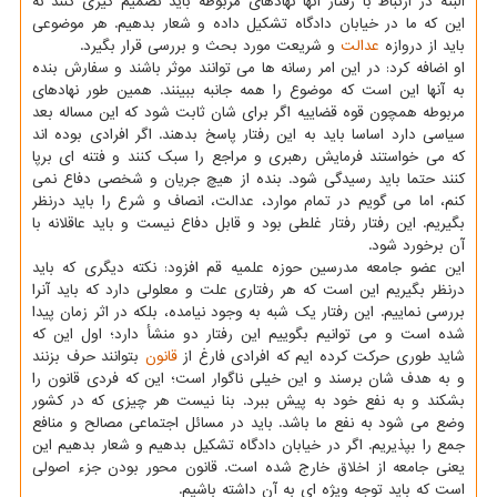
البته در ارتباط با رفتار آنها نهادهای مربوطه باید تصمیم گیری كنند نه
این كه ما در خیابان دادگاه تشكیل داده و شعار بدهیم. هر موضوعی
باید از دروازه
عدالت
و شریعت مورد بحث و بررسی قرار بگیرد.
او اضافه كرد: در این امر رسانه ها می توانند موثر باشند و سفارش بنده
به آنها این است كه موضوع را همه جانبه ببینند. همین طور نهادهای
مربوطه همچون قوه قضاییه اگر برای شان ثابت شود كه این مساله بعد
سیاسی دارد اساسا باید به این رفتار پاسخ بدهند. اگر افرادی بوده اند
كه می خواستند فرمایش رهبری و مراجع را سبك كنند و فتنه ای برپا
كنند حتما باید رسیدگی شود. بنده از هیچ جریان و شخصی دفاع نمی
كنم، اما می گویم در تمام موارد، عدالت، انصاف و شرع را باید درنظر
بگیریم. این رفتار رفتار غلطی بود و قابل دفاع نیست و باید عاقلانه با
آن برخورد شود.
این عضو جامعه مدرسین حوزه علمیه قم افزود: نكته دیگری كه باید
درنظر بگیریم این است كه هر رفتاری علت و معلولی دارد كه باید آنرا
بررسی نماییم. این رفتار یك شبه به وجود نیامده، بلكه در اثر زمان پیدا
شده است و می توانیم بگوییم این رفتار دو منشأ دارد؛ اول این كه
شاید طوری حركت كرده ایم كه افرادی فارغ از
قانون
بتوانند حرف بزنند
و به هدف شان برسند و این خیلی ناگوار است؛ این كه فردی قانون را
بشكند و به نفع خود به پیش ببرد. بنا نیست هر چیزی كه در كشور
وضع می شود به نفع ما باشد. باید در مسائل اجتماعی مصالح و منافع
جمع را بپذیریم. اگر در خیابان دادگاه تشكیل بدهیم و شعار بدهیم این
یعنی جامعه از اخلاق خارج شده است. قانون محور بودن جزء اصولی
است كه باید توجه ویژه ای به آن داشته باشیم.