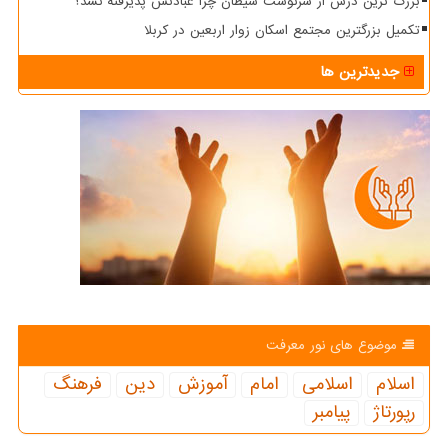
بزرگ ترین درس از سرنوشت شیطان چرا عبادتش پذیرفته نشد؟
تکمیل بزرگترین مجتمع اسکان زوار اربعین در کربلا
جدیدترین ها
موضوع های نور معرفت
اسلام
اسلامی
امام
آموزش
دین
فرهنگ
رپورتاژ
پیامبر