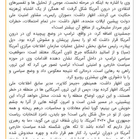
وی با اشاره به اینكه در مرحله نخست، موجی از تحلیل ها و تفسیرهای
انتقادی در درونِ آمریكا شكل گرفت كه همگی از یك اشتباهِ پُرهزینه
حكایت می كردند، اظهار داشت: «سوزان رایس»، مشاورِ امنیتِ ملی
دولتِ پیشینِ ایالاتِ متحده، اظهار داشت: «در تمامِ احتمالات، خطراتِ
ترورِ سردار سلیمانی، از منافعِ آن بیشتر است!»
جمشیدی اضافه كرد: در واقع، ترامپ در وضعِ پیچیده ای در درونِ
آمریكا قرار داشت كه او را بسیار پریشان و مشوش كرده بود. «پل
پیلار»، رئیسِ سابقِ بخشِ تحلیلِ عملیاتِ سازمانِ اطلاعاتِ مركزیِ آمریكا
(سیا) و از اساتیدِ دانشگاهِ جرج تاونِ آمریكا، معتقد است: «موقعیتِ
سیاسیِ ترامپ در داخلِ آمریكا، نشان دهنده اقداماتِ وی در حوزه
سیاستِ خارجی و امنیتی است!» ترامپ تصور می كرد كه این ترور،
راهی به رهایی است، درحالی كه نتیجه معكوس داد و وضعِ سیاسیِ و
را با دشواری های بیشتری روبرو كرد.
وی اظهار داشت: همینطور «جیمز كلاپر»، مدیرِ سابقِ اطلاعاتِ ملی
آمریكا، اظهار كرده بود: «پس از این ترور، آمریكایی ها در منطقه در خطر
هستند، و این ترور، اوضاعِ منطقه را به شدت، مختل خواهد كرد!» این
پیشبینی، در مسیرِ شدن است و امروز، گوشه هایی از آنرا به چشمِ
خویش می بینیم؛ گویا تمامِ معادلات و محاسبات، درهم ریخته و همه
چیز، از تو در حالِ شكل یابی است! جو بایدن، نامزدِ انتخاباتِ ریاست
جمهوریِ سالِ ۲۰۲۰ آمریكا، با زبانِ شفاف تری می گوید: «ما به رهبری
نیاز داریم كه آماده باشد تا تكه های شكسته شده سیاستِ خارجیِ
آمریكا در دورانِ ترامپ را، كنارِ هم قرار داده و چهره مخدوش شده