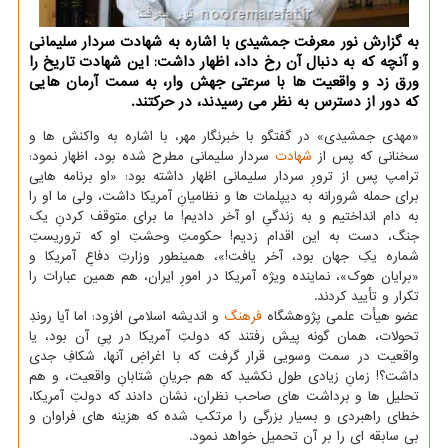
به گزارش نور معرفت جمشیدی با اشاره به شهادت سردار سلیمانی
و آنچه كه به دنبال آن رخ داد، اظهار داشت: این شهادت تاریخ را
ورق زد و واقعیت ها با سرعتی جهش وار، به سمت آرمان هایی
كه دور از دسترس به نظر می رسیدند، در حركتند.
«مهدی جمشیدی» در گفتگو با خبرنگار مهر، با اشاره به واكنش ها و
سخنانی كه پس از
شهادت
سردار سلیمانی مطرح شده بود، اظهار نمود:
ترامپ پس از ترورِ سردار سلیمانی اظهار داشته بود: «او برنامه هایی
برای حمله شرورانه به دیپلمات ها و نظامیانِ آمریكا داشت، ولی ما او را
به دام انداختیم و به زندگیِ او آخر دادیم! ما برای متوقف كردنِ یك
جنگ، دست به این اقدام زدیم! حكومتِ وحشتِ او كه تروریستِ
شماره یكِ جهان بود، آخر یافت!»، همینطور وزارتِ دفاعِ آمریكا و
«برایان هوك»، نماینده ویژه آمریكا در امورِ ایران، هم همین عبارات را
تكرار و تأیید كردند.
عضو هیأت علمی پژوهشگاه
فرهنگ
و اندیشه اسلامی افزود: اما آیا روندِ
تحولات، همان گونه پیش رفتند كه دولتِ آمریكا در پیِ آن بود، یا
واقعیت در سمت وسویی قرار گرفت كه با اغراضِ آنها، شكافِ جدی
داشت؟! زمانِ زیادی طول نكشید كه هم جریانِ شتابانِ واقعیت، و هم
تحلیل ها و برداشت های صاحب نظران، نشان دادند كه دولتِ آمریكا،
خطای راهبردی و بسیار بزرگی را مرتكب شده كه هزینه های فراوان و
بی سابقه ای را بر آن تحمیل خواهد نمود.