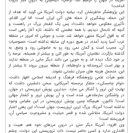
آمریكا در جهان را ترمیم كند! ترامپ، دینامیتی به درونِ انبارِ باروت
انداخت!
این پژوهشگر خاطرنشان كرد: بیانیه دولتِ آمریكا می گوید كه هدف از
این حمله، پیشگیری از حمله های آتیِ ایران است؛ امّا این اقدام،
تأثیری معكوس خواهد داشت!» پس یك انفجارِ بزرگ در راهست و
آنچه كه تابحال دیدیم، با همه عظمتی كه داشته، تازه آغازِ راهی است
كه به افولِ آمریكا منتهی خواهد شد. جنب و جوشی كه امروز در منطقه
غرب آسیا پدید آمده، در هیچ دوره ای سابقه نداشته است؛ خصوصیاتِ
آن، عجیب است و گمان نمی رود رو به خاموشی رود و وضع، به
گذشته بازگردد. نظامیانِ آمریكا، به طورِ كلی و بیشتر از همیشه، عرصه را
بر خود تنگ دیده اند و به خوبی می دانند دیگر جایی در منطقه ندارند
و بهتر است آبرومندانه و داوطلبانه، از منطقه بیرون بروند تا بیشتر از
این، متحملِ هزینه های جبران نشدنی نشوند.
عضو هیأت علمی پژوهشگاه فرهنگ و اندیشه اسلامی اظهار داشت:
«نوام چامسكی»، متفكر برجسته آمریكایی، سخنِ دلنشینی داشت كه
نهایتِ این ترور را آشكار می سازد: «بدترینِ پویشِ تروریستی در جهان،
در واشنگتن سازماندهی شده است و آن پویشِ ترور و كشتارِ جهانی
است! تاكنون، هیچگاه چنین پویشِ تروریستی در این مقیاس وجود
نداشته است! آمریكا، بزرگ ترین تروریستِ جهان است!» این یعنی اعتبارِ
دولتِ آمریكا، متلاشی شده و قصرِ حیثیت و مشروعیتِ سیاسیِ آن،
فروریخته است!
وی افزود: آمریكا دیگر حتی در درونِ مرزهای خود هم، هیبت و
اقتداری ندارد و كسی حاضر نیست ذاتِ تروریستیِ این دولت، چشم