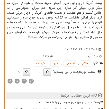
ببندد. آمریكا در پیِ این ترور، آنچنان ضربه سخت و هولناكی خورد كه
دیگر توانِ جبرانِ آنرا ندارد؛ این ضربه، هم لیبرال- دموكراسی را به
چالش كشید و هم عظمت و هیبتِ ظاهریِ آمریكا را دچارِ ریزشِ شدید
كرد. دیگر امكانِ بازگشت به گذشته وجود ندارد؛ خونِ سردار سلیمانی،
تاریخ را ورق زد و مبدأ رویدادهای عجیبی شد و خواهد شد كه هیچگاه
گمان نمی رفت. ما در حالِ ازجاكندگی قرار گرفته ایم؛ یك مای جدید، در
حالِ تولد است و واقعیت ها با سرعتی جهش وار، به سمت آرمان هایی
كه دور از دسترس به نظر می رسیدند، در حركت هستند!
20:18:35
1398/11/09
4918
5
/
5.0
تگها:
اسلام
,
اسلامی
,
دین
,
شهادت
مطلب نورمعرفت را می پسندید؟
(0)
(1)
X
تازه ترین مطالب مرتبط
نهضت حسینی مرزهای طایفه ای را شکست داد