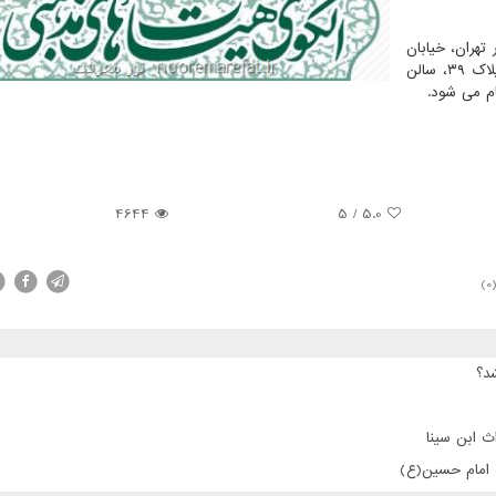
وز یكشنبه ۲۹ دی ماه ۹۸، ساعت ۸ الی ۱۲ در تهران، خیابان
حافظ، پائین تر از خیابان آیت الله طالقانی، خیابان رشت، پلاك ۳۹، سالن
ام می شود.
4644
5
/
5.0
(0
د؟
ث ابن سینا
ت امام حسین(ع)