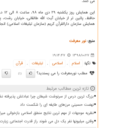
می كنند.
این همایش ر
همایش سازمان دارالقرآن كریم (سازمان تبلیغات اسلامی) انج
منبع:
نور معرفت
19:14:47
1398/10/27
تگها:
اسلام
,
اسلامی
,
تبلیغات
,
قرآن
مطلب نورمعرفت را می پسندید؟
)
(1)
تازه ترین مطالب مرتبط
بزرگ ترین درس از سرنوشت شیطان چرا عبادتش پذیرفته نش
نهضت حسینی مرزهای طایفه ای را شکست داد
نظریه موجهات از مهم ترین نتایج منطق اسلامی بازخوانی میرا
وقتی میلیونها نفر یک دل می شوند راز قدرت اجتماعی زیار