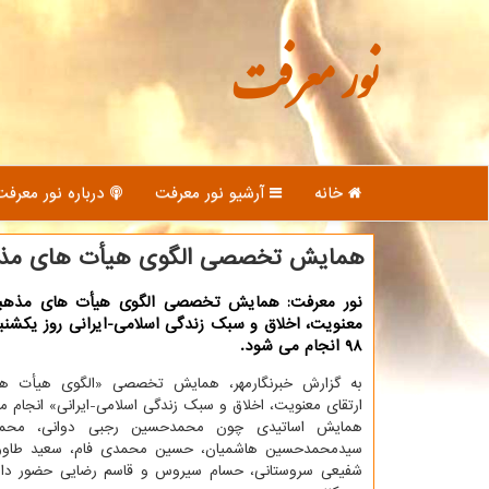
نور معرفت
خانه
آرشیو نور معرفت
درباره نور معرفت
همایش تخصصی الگوی هیأت های مذ
نور معرفت: همایش تخصصی الگوی هیأت های مذهبی 
98 انجام می شود.
به گزارش خبرنگارمهر، همایش تخصصی «الگوی هیأت ه
ارتقای معنویت، اخلاق و سبك زندگی اسلامی-ایرانی» انجام م
همایش اساتیدی چون محمدحسین رجبی دوانی، محمد
سیدمحمدحسین هاشمیان، حسین محمدی فام، سعید طاوو
شفیعی سروستانی، حسام سیروس و قاسم رضایی حضور دارن