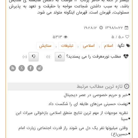
بیشتر از آنكه به خاطر پرتاب ۱۳ موشك به دشمن شایسته ی ستایش
باشد، به سبب داشتن شجاعت مواجه با حقیقت و تعهد به پذیرش
مسئولیت، قهرمان است. قهرمان اینگونه متولد می شود.
19:28:12
1398/10/22
5313
5
/
5.0
تگها:
اسلام
,
اسلامی
,
تبلیغات
,
ستایش
مطلب نورمعرفت را می پسندید؟
(0)
(1)
X
تازه ترین مطالب مرتبط
خبر و حریم خصوصی در عصر دیجیتال
نهضت حسینی مرزهای طایفه ای را شکست داد
نظریه موجهات از مهم ترین نتایج منطق اسلامی بازخوانی میراث ابن
سینا
وقتی میلیونها نفر یک دل می شوند راز قدرت اجتماعی زیارت امام
حسین(ع)