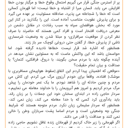
پر از استرس جنگی قرار می گیریم احتمال وقوع خطا و مرگبار بودن خطا
افزایش می یابد. انسان مبرا از اشتباه و خطا نیست؛ اما قهرمان كسانی
است كه خطا را شجاعانه می پذیرد، صادقانه مسئولیت بر عهده می گیرد
و برای پذیرش عقوبت متناسب آماده است. این را بگذارید در كنار این
مورد كه بخش هوافضای سپاه به سبب رشادت در مقابل دشمن در
معرض دریافت افتخار است و افراد كمی هستند كه حاضرند با صرف
نظر كردن از موقعیت سرافرازی؛ و مبتلا شدن به وضعیت شرمساریِ
ناشی از پذیرش خطا، از گفتن حتی دروغی كوچك سر باز زنند.
همانطور كه اشاره شد قرار نیست خطاها نادیده گرفته شود. اما
حواسمان باشد كه این واكنش ماست كه به مسئولین نشان میدهد در
آینده چگونه باید با مردم سخن بگویند: با دروغ، فرافكنی، كتمان؟ یا
صداقت و بیان تمام حقیقت؟
«موقعی كه اطمینان پیدا كردم این اتفاق [سقوط هواپیمای مسافربری با
موشك] افتاده، واقعاً برای خودم آرزوی مرگ می كردم. ای كاش می
مردم و چنین حادثه ای را شاهد نبودم. ما یك عمر خودمان را پیش
مرگ مردم كردیم و امروز هم آبرویمان را با خداوند معامله می نماییم.»
سردار حاجی زاده در ابتدای سخنان خود این جملات را بر زبان راند.
باید یادآوری كرد كسی كه با خدا معامله می كند، زیان نمی كند-
همانطور كه سردار سلیمانی زیان نكرد. مردم متوجه هستند كه شرایط
جنگی چه وضعیتی است و مردم اساسا پشت سربازان وطن را خالی
نمی كنند و صداقت را قدر می دانند.
اگر قهرمانی را زیر خاك كردیم از قهرمانان زنده غافل نشویم. حاجی زاده