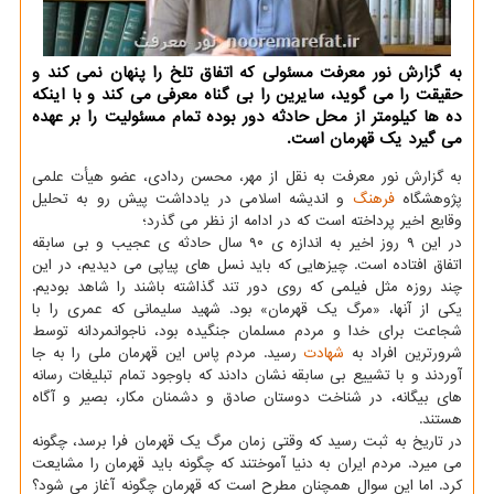
به گزارش نور معرفت مسئولی كه اتفاق تلخ را پنهان نمی كند و
حقیقت را می گوید، سایرین را بی گناه معرفی می كند و با اینكه
ده ها كیلومتر از محل حادثه دور بوده تمام مسئولیت را بر عهده
می گیرد یك قهرمان است.
به گزارش نور معرفت به نقل از مهر، محسن ردادی، عضو هیأت علمی
پژوهشگاه
فرهنگ
و اندیشه اسلامی در یادداشت پیش رو به تحلیل
وقایع اخیر پرداخته است كه در ادامه از نظر می گذرد؛
در این ۹ روز اخیر به اندازه ی ۹۰ سال حادثه ی عجیب و بی سابقه
اتفاق افتاده است. چیزهایی كه باید نسل های پیاپی می دیدیم، در این
چند روزه مثل فیلمی كه روی دور تند گذاشته باشند را شاهد بودیم.
یكی از آنها، «مرگ یك قهرمان» بود. شهید سلیمانی كه عمری را با
شجاعت برای خدا و مردم مسلمان جنگیده بود، ناجوانمردانه توسط
شرورترین افراد به
شهادت
رسید. مردم پاس این قهرمان ملی را به جا
آوردند و با تشییع بی سابقه نشان دادند كه باوجود تمام تبلیغات رسانه
های بیگانه، در شناخت دوستان صادق و دشمنان مكار، بصیر و آگاه
هستند.
در تاریخ به ثبت رسید كه وقتی زمان مرگ یك قهرمان فرا برسد، چگونه
می میرد. مردم ایران به دنیا آموختند كه چگونه باید قهرمان را مشایعت
كرد. اما این سوال همچنان مطرح است كه قهرمان چگونه آغاز می شود؟