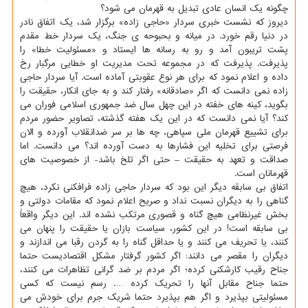
چگونه یك انسان عادی تبدیل به قهرمان می شود؟
دیروز كه نشست خبری سردار «حاجی زاده» برگزار شد، یك اتفاق نادر
در دنیا رقم خورد. در میانه و بحبوحه ی جنگ، یك سردار خط مقدم
پشت تریبون آمد و رو به رسانه ها ایستاد و «مسئولیت خطا» را
پذیرفت. پذیرفت كه در مجموعه تحت مدیریت او خطایی مرگبار رخ
داده و اعلام نمود كه برای هر نوع عقوبتی آماده است. آیا سردار حاجی
زاده نمی دانست كه اگر «صادقانه» رفتار كند و به جای انكار، حقیقت را
بگوید، كینه های خفته در این چهل سال ضد جمهوری اسلامی فوران می
كند؟ آیا نمی دانست كه در این یك هفته گذشته، تصاویر حضور مردم
برای تشییع قهرمان ملی سپاهی، چه ها بر سر ضدانقلاب آورده و الان
فرصتی برای تخلیه این فشارها به دست آورده اند؟ می دانست. اما
صداقت و تعهد به حقیقت – حتی اگر تلخ باشد- از خصوصیت های
قهرمانان است.
اتفاق بی سابقه دیگر این بود كه سردار حاجی زاده فرافكنی نكرد، هیچ
گناهی را به دیگران نسبت نداد و صریح اعلام نمود كه مقامات دولتی و
بخش غیرنظامی هیچ گناه و قصوری مرتكب نشده اند. این دیگر واقعاً
بی سابقه است! در این كشور، سیاست بازان یا حقیقت را پنهان می
كنند، یا تحریف می كنند و یا حداقل گناه را به گردن رقبا می اندازند و
دیگران را مقصر می دانند: اگر كشور گرفتار مشكل اقتصادیست حتما
جناح رقیب كارشكنی كرده؛ اگر مردم بر ضد گرانی تظاهرات می كنند،
حتما جناح مقابل آنها را تحریك كرده …. رسم نیست كه كسی
مسئولیتی بپذیرد و اگر هم بپذیرد حتما شریك جرم برای خودش می