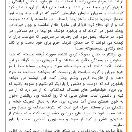
تراشد. اما سردار حاجی زاده با شجاعت یك قهرمان، به دنبال فرافكنی و
یا پنهان كردن خبط انجام شده بر نیامد؛ حتی فراتر از آن، كوشش كرد
كارشناسان و مدیران سازمان هواپیمایی كشور كه در این چند روزه قویاً
احتمال برخورد موشك با هواپیما را منتفی می دانستند را اعاده حیثیت
كند و از آنها دفاع كرد: آنها از این ماجرا اطلاع نداشتند و چون غیرنظامی
بودند تصور می كردند كه با برخورد موشك هواپیما در دم متلاشی می
شود، در حالیكه اینطور نبود. این رفتارها در سرزمینی كه سیاست بازان با
تهمت می كوشند تا حد ممكن شریك جرم برای خود دست و پا كنند
كاملاً رفتاری غیرمعقولانه است!
این نوشتار به دنبال كمرنگ كردن اشتباه صورت گرفته نیست- كه همه
مسئولین بر رسیدگی دقیق به تخلفات و قصورهای صورت گرفته در این
حادثه تاكید داشته اند و خوشبختانه سپاه ونیروهای مسلح خط قرمز
هیچ جریان و گروه سیاست بازی نیست كه بخواهند مسامحه به خرج
دهند و از عقوبت كردن چشم پوشی كنند. این نوشته می خواهد
یادآوری كند كه دوست و دشمن را باردیگر گم نكنیم و متوجه باشیم كه
این فریاد خونخواهی های عضبناك ضدانقلاب، نه از سر درد كه از سر
كینه و دشمنی است. همان هایی كه تا روز گذشته ورد زبانشان «خون
به خون شستن محال آمد محال» بود، حالا به دنبال تحریك خشم و
دشمنی مردم هستند. حرف این است كه اعتراف صادقانه ی سرباز وطن
نباید سبب شود كه مویه های دروغین دشمنان مملكت - كه بیشتر از
همدردی ناشی از كینه از سپاه و جممهوری اسلامی است- را باور
نماییم.
لطفاً صفحه های ضدانقلاب را در شبكه های مجازی مرور كنید. در اغلب