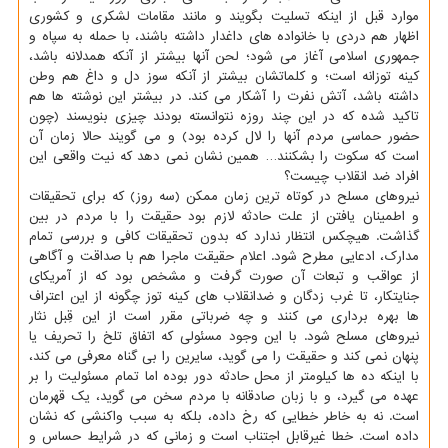
موارد قبل از اینكه تسلیت بگویند و مانند مقامات لشكری و كشوری
اظهار هم دردی با خانواده های داغدار داشته باشند، با حمله به سپاه و
جمهوری اسلامی آغاز می شود؛ لحن آنها بیشتر از آنكه همدلانه باشد،
كینه توزانه است؛ و كلماتشان بیشتر از آنكه سوز دل و داغ هم وطن
داشته باشد، آتش نفرت را آشكار می كند. در بیشتر این نوشته ها هم
تاكید شده كه در این چند روزه نتوانسته بودند چیزی بنویسند (چون
حضور حماسی مردم آنها را لال كرده بود) و می گویند حالا زمان آن
است كه سكوت را بشكنند… همین نشان نمی دهد كه نیت واقعی این
افراد ضد انقلاب چیست؟
نیروهای مسلح در كوتاه ترین زمان ممكن (سه روز) كه برای تحقیقات
و اطمینان یافتن از علت حادثه لازم بود حقیقت را با مردم در بین
گذاشت. هیچكس انتظار ندارد كه بدون تحقیقات كافی و بررسی تمام
مدارك، ادعایی مطرح شود. اعلام حقیقت ماجرا هم با صداقت و آگاهی
از عواقب و تبعات آن صورت گرفت و مشخص بود كه از آمریكای
جنایتكار، تا غرب زدگان و ضدانقلاب های كینه توز چگونه از این اعتراف
ها بهره برداری می كنند و چه ضرباتی مقرر است از این قِبل نثار
نیروهای مسلح شود. با این وجود مسئولی كه اتفاق تلخ را تحریف یا
پنهان نمی كند و حقیقت را می گوید، سایرین را بی گناه معرفی می كند،
با اینكه ده ها كیلومتر از محل حادثه دور بوده اما تمام مسئولیت را بر
عهده می گیرد، و با زبان صادقانه با مردم سخن می گوید، یك قهرمان
است. نه به خاطر خطایی كه رخ داده، بلكه به سبب واكنشی كه نشان
داده است. خطا غیرقابل اجتناب است و زمانی كه در شرایط حساس و