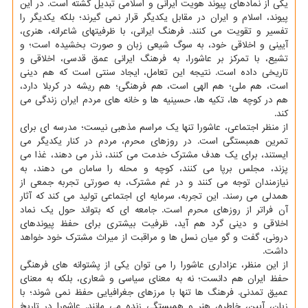
یکی از نمادهای پیوند هویت ایرانی و اسلامی تبدیل گشته است. در این
پیوند، اسلام و ایران در مقابل یکدیگر قرار نمی گیرند؛ بلکه یکدیگر را
تفسیر و تقویت می کنند. فرهنگ ایرانی، با ظرفیتهای شاعرانه، هنری،
آیینی و اخلاقی خود، به سوگ شیعی زبان و صورت بخشیده است؛ و
تشیع، با تمرکز بر عاشورا، به فرهنگ ایرانی عمق قدسی، اخلاقی و
تاریخی داده است. نتیجه این تعامل، ایجاد سنتی است که هم دینی
است، هم ملی؛ هم الهی است، هم فرهنگی؛ هم ریشه در کربلا دارد،
هم در کوچه ها، تکیه ها، حسینیه ها و خانه های مردم ایران زندگی می
کند.
از منظر اجتماعی، عاشورا تنها یک مراسم مذهبی نیست؛ مدرسه ای برای
تمرین همبستگی است. در روزهای محرم، مردم در کنار یکدیگر می
ایستند، برای یک هدف مشترک خدمت می کنند، نذر می دهند، غذا می
پزند، مجلس برپا می کنند، کوچه و محله را سامان می دهند، به
نیازمندان توجه می کنند و در غم مشترک، به صورتی تجربه جمعی از
همدلی می رسند. این تجربه، سرمایه ای اجتماعی تولید می کند که آثار
آن فراتر از روزهای محرم است. جامعه ای که بتواند حول یک نماد
اخلاقی و دینی گرد هم آید، ظرفیت بیشتری برای حفظ پیوندهای
درونی، گفت و گو میان نسل ها و مراقبت از میراث مشترک خود خواهد
داشت.
از این منظر، عزاداری عاشورا را می توان یکی از پشتوانه های فرهنگی
حفظ ایران هم دانست؛ نه به معنای سیاسی و شعاری، بلکه به معنای
عمیق تمدنی. فرهنگ ها تنها با مرزهای جغرافیایی حفظ نمی شوند؛ با
زبان، آیین، خاطره، هنر و همبستگی زنده می مانند. عاشورا در تاریخ