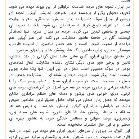
است.
در ایران، نمونه های مردم شناسانه فراوانی از این پیوند دیده می شود.
تعزیه، بعنوان یکی از برجسته ترین هنرهای نمایشی آیینی، نمونه ای
روشن از تبدیل سوگ عاشورا به زبان نمایش، موسیقی، شعر و روایت
است. در تعزیه، تاریخ کربلا نه صرفا نقل می شود، بلکه به تجربه ای
جمعی و عاطفی تبدیل می گردد. مردم در میدان تعزیه، تنها تماشاگر
نیستند؛ آنان در حافظه عاشورا مشارکت می کنند. این هنر آیینی، هم
برآمده از محبت شیعی است و هم حامل عناصری از ادبیات فارسی،
موسیقی محلی، زبان نمادین رنگ ها، پوشش ها و روایتهای مردمی.
در مناطق مرکزی ایران، آئین هایی مانند نخل گردانی در یزد، کاشان،
نائین و برخی شهر های دیگر، نشان دهنده مشارکت فعال نمادهای
بومی در سوگ حسینی است. نخل، در این آیین، تنها یک سازه چوبی
نیست؛ نماد پیکر شهید، تابوت عزت و نشانه ای از مشارکت جمعی در
حمل بار مصیبت است. در جنوب ایران، سنج و دمام، ریتم سوگ را با
حافظه دریایی و بندری مردم در هم می آمیزد. در آذربایجان، نوحه های
ترکی، مرثیه خوانی های پرشور و دسته های منظم عزاداری، نشان
میدهد که چطور زبان محلی می تواند حامل عمیق ترین مضامین شیعی
باشد. در خراسان، مازندران، گیلان، لرستان، خوزستان و فارس هم هر
منطقه با نواها، پوشش ها، غذاهای نذری، شیوه های سینه زنی،
زنجیرزنی، روضه خوانی و مجالس خانگی خود، به عاشورا چهره ای
محلی و با این حال مشترک بخشیده است.
این تنوع، در بیرون از مرزهای امروز ایران هم دیده می شود. در شبه
قاره هند، خصوصاً در بین شیعیان هند و پاکستان، مرثیه سرایی اردو،