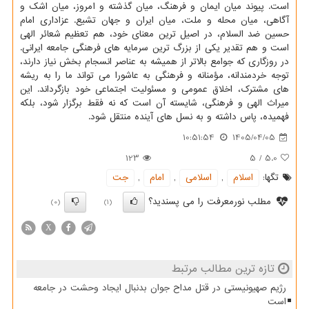
است. پیوند میان ایمان و فرهنگ، میان گذشته و امروز، میان اشک و
آگاهی، میان محله و ملت، میان ایران و جهان تشیع. عزاداری امام
حسین ضد السلام، در اصیل ترین معنای خود، هم تعظیم شعائر الهی
است و هم تقدیر یکی از بزرگ ترین سرمایه های فرهنگی جامعه ایرانی.
در روزگاری که جوامع بالاتر از همیشه به عناصر انسجام بخش نیاز دارند،
توجه خردمندانه، مؤمنانه و فرهنگی به عاشورا می تواند ما را به ریشه
های مشترک، اخلاق عمومی و مسئولیت اجتماعی خود بازگرداند. این
میراث الهی و فرهنگی، شایسته آن است که نه فقط برگزار شود، بلکه
فهمیده، پاس داشته و به نسل های آینده منتقل شود.
10:51:54
1405/04/05
123
5
/
5.0
تگها:
اسلام
,
اسلامی
,
امام
,
جت
مطلب نورمعرفت را می پسندید؟
(0)
(1)
X
تازه ترین مطالب مرتبط
رژیم صهیونیستی در قتل مداح جوان بدنبال ایجاد وحشت در جامعه
است