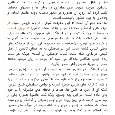
حق از باطل، وفاداری از مصلحت جویی، و کرامت از قدرت طلبی.
بنابراین، هرچند صورت های عزاداری در زمان ها و محلهای مختلف
تغییر کرده اند، روح آن همواره بر محور محبت دوده علیهم السلام و
وفاداری به پیام عاشورا باقیمانده است.
اما نکته مهم آن است که این حقیقت شیعی، در راه تاریخی خود، در
ظرف های فرهنگی مختلف تجلی یافته است. عاشورا در
جهان
اسلام
،
خصوصاً در پهنه گسترده ایران فرهنگی، تنها بصورت یک مناسک دینی
واحد باقی نمانده، بلکه با زبان ها، موسیقی ها، هنرها، نمادها، آئین ها
و شیوه های بومی درآمیخته و به مجموعه ای غنی از فرهنگ های
محلی تبدیل گشته است. این درآمیختگی نه به معنای کاستن از اصل
شیعی عزاداری، بلکه نشانه قدرت فرهنگی آن است؛ چونکه هر سنت
زنده دینی، هنگامی ماندگار می شود که بتواند با زبان مردم، حافظه
محلی و تجربه تاریخی آنان سخن بگوید.
ایران فرهنگی، در معنای تمدنی و تاریخی آن، تنها به مرزهای سیاسی
امروز ایران محدود نیست. این حوزه پهناور، در دوره های مختلف
تاریخی، از قسمتهایی از شبه قاره هند تا آسیای مرکزی و میانه، از عراق
و شام تا کرانه های شرقی جزیره العرب و نواحی پیرامونی خلیج فارس،
شبکه ای از زبان ها، آئین ها، هنرها و حافظه های مشترک را در خود
جای داده است. در این پهنه وسیع، بزرگداشت عاشورا همواره یکی از
مهم ترین عرصه های بروز پیوند میان ایمان شیعی و فرهنگ بومی بوده
است. هر منطقه، با زبان و ذوق و حافظه خود، در سوگ امام حسین
ضد السلام سخن گفته و همین تنوع، به غنای فرهنگ عاشورایی افزوده