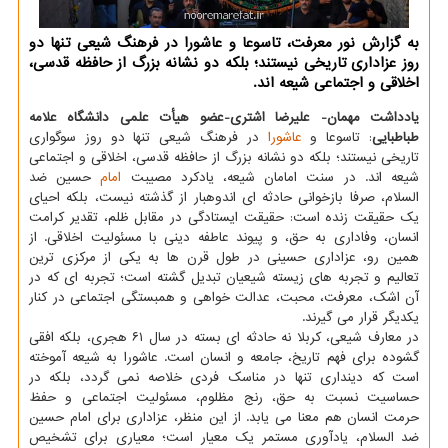
به گزارش نور معرفت، تاسوعا و عاشورا در فرهنگ شیعی تنها دو
روز عزاداری تاریخی نیستند؛ بلکه دو نشانه بزرگ از حافظه قدسی،
اخلاقی و اجتماعی شیعه اند.
یادداشت مهمان- علیرضا اشتری-عضو هیأت علمی دانشگاه علامه
طباطبایی
: تاسوعا و
عاشورا
در فرهنگ شیعی تنها دو روز سوگواری
تاریخی نیستند؛ بلکه دو نشانه بزرگ از حافظه قدسی، اخلاقی و اجتماعی
شیعه اند. در سنت امامان شیعه، یادکرد مصیبت
امام
حسین ضد
السلام، صرفا بازخوانی حادثه ای اندوهبار از گذشته نیست، بلکه احیای
یک حقیقت زنده است: حقیقت ایستادگی در مقابل ظلم، تقدیر کرامت
انسان، وفاداری به حق، و پیوند عاطفه دینی با مسئولیت اخلاقی. از
همین رو، عزاداری حسینی در طول قرن ها به یکی از مرکزی ترین
تعالیم و تجربه های زیسته شیعیان تبدیل گشته است؛ تجربه ای که در
آن اشک، معرفت، محبت، عدالت خواهی و همبستگی اجتماعی در کنار
یکدیگر قرار می گیرند.
در معارف شیعی، کربلا نه حادثه ای بسته در سال ۶۱ هجری، بلکه افقی
گشوده برای فهم تاریخ، جامعه و انسان است. عاشورا به شیعه آموخته
است که دینداری تنها در مناسک فردی خلاصه نمی گردد، بلکه در
حساسیت نسبت به حق، رنج مظلوم، مسئولیت اجتماعی و حفظ
حرمت انسان هم معنا می یابد. از این منظر، عزاداری برای امام حسین
ضد السلام، یادآوری مستمر یک معیار است؛ معیاری برای تشخیص