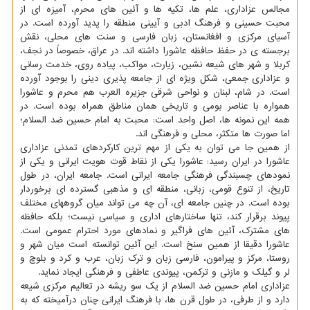
مجالس عزاداری، علم ها، تکیه ها و آئین های محرم، آمیزه ای از
محبت حسینی و فرهنگ ادبی و آیینی منطقه را پدید آورده است. در
آسیای مرکزی و افغانستان، زبان فارسی و سنت های محلی، نقش
برجسته ی در حفظ حافظه عاشورا داشته اند. در عراق، خصوصاً در نجف،
کربلا و شهر های شیعه نشین، زیارت، مواکب، پیاده روی، خدمت رسانی
و عزاداری جمعی، شکل ویژه ای از جامعه پذیری دینی را بوجود آورده
است. در شام، لبنان و نواحی شرقی جزیره العرب هم محرم و عاشورا
همواره با عناصر بومی و تاریخی همان مناطق همراه بوده است. در
همه این نمونه ها، اصل واحد است: محبت به امام حسین ضد السلام؛
اما صورت ها متکثر، محلی و فرهنگی اند.
از همین جا می توان به یکی از مهم ترین کارکردهای تمدنی عزاداری
عاشورا در ایران رسید: عاشورا یکی از نقاط قوت هویت ایرانی و یکی از
نمودهای چسبندگی فرهنگی جامعه ایرانی است. جامعه ایران، در طول
تاریخ، از تنوع قومی، زبانی، منطقه ای و مذهبی گسترده ای برخوردار
بوده است. در چنین جامعه ای، آن چه می تواند میان گروههای مختلف
پیوند برقرار کند، تنها ساختارهای اداری و سیاسی نیست؛ بلکه حافظه
های مشترک، آئین های فراگیر و نمادهای مورد احترام عمومی است.
عاشورا دقیقا از همین سنخ است. این آئین توانسته است میان شهر و
روستا، مرکز و پیرامون، فارسی زبان و ترک زبان، عرب و کرد و بلوچ و
لر و گیلک و مازنی و ترکمن، پیوندی عاطفی و فرهنگی ایجاد نماید.
عزاداری امام حسین ضد السلام از یک سو ریشه در تعالیم مرکزی شیعه
دارد و از طرفی، در طول قرن ها، با فرهنگ ایرانی چنان درآمیخته که به