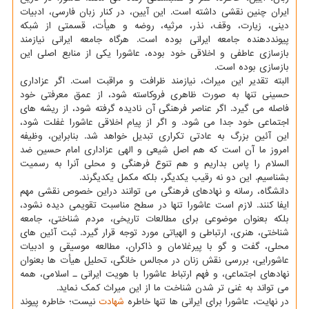
ایران چنین نقشی داشته است. این آیین، در کنار زبان فارسی، ادبیات
دینی، زیارت، وقف، نذر، مرثیه، روضه و هیأت، قسمتی از شبکه
پیونددهنده جامعه ایرانی بوده است. هرگاه جامعه ایرانی نیازمند
بازسازی عاطفی و اخلاقی خود بوده، عاشورا یکی از منابع اصلی این
بازسازی بوده است.
البته تقدیر این میراث، نیازمند ظرافت و مراقبت است. اگر عزاداری
حسینی تنها به صورت ظاهری فروکاسته شود، از عمق معرفتی خود
فاصله می گیرد. اگر عناصر فرهنگی آن نادیده گرفته شود، از ریشه های
اجتماعی خود جدا می شود. و اگر از پیام اخلاقی عاشورا غفلت شود،
این آئین بزرگ به عادتی تکراری تبدیل خواهد شد. بنابراین، وظیفه
امروز ما آن است که هم اصل شیعی و الهی عزاداری امام حسین ضد
السلام را پاس بداریم و هم تنوع فرهنگی و محلی آنرا به رسمیت
بشناسیم. این دو نه رقیب یکدیگر، بلکه مکمل یکدیگرند.
دانشگاه، رسانه و نهادهای فرهنگی می توانند دراین خصوص نقشی مهم
ایفا کنند. لازم است عاشورا تنها در سطح مناسبت تقویمی دیده نشود،
بلکه بعنوان موضوعی برای مطالعات تاریخی، مردم شناختی، جامعه
شناختی، هنری، ارتباطی و الهیاتی مورد توجه قرار گیرد. ثبت آئین های
محلی، گفت و گو با پیرغلامان و ذاکران، مطالعه موسیقی و ادبیات
عاشورایی، بررسی نقش زنان در مجالس خانگی، تحلیل هیأت ها بعنوان
نهادهای اجتماعی، و فهم ارتباط عاشورا با هویت ایرانی ـ اسلامی، همه
می تواند به غنی تر شدن شناخت ما از این میراث کمک نماید.
در نهایت، عاشورا برای ایرانی ها تنها خاطره
شهادت
نیست؛ خاطره پیوند