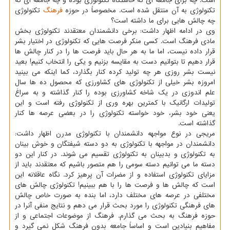
است. چه برای جامعه ای كه خاستگاه تكنولوژی بوده و چه جامعه ای كه
تكنولوژی به آن منتقل شده است. مخصوصاً در حوزه
فرهنگ
تكنولوژی
چه چالش هایی برای ما داشته است؟
وی در ادامه اظهار داشت: برخی دانشمندان معتقدند تكنولوژی بخش
مادی فرهنگ است. كسی منكر فرصت هایی كه تكنولوژی در اختیار بشر
قرار داده نیست، اما ما به هر حال باید فرصت ها را در كنار چالش ها
قرار دهیم تا بتوانیم دست به مقایسه بزنیم و یكی را انتخاب كنیم! بعید
نیست بشر روزی هر چه تولید كرده كنار بگذارد، كما اینكه می بینید
امروزه بشر خیلی از تكنولوژی های كشاورزی كه محصول ده ها سال
علم اندوزی در یك شاخه كشاورزی بوده را كنار گذاشته و به سراغ
تولیدات ارگانیك با كمترین بهره وری از تكنولوژی رفته است و این
یعنی خود بشر، خود خواسته تكنولوژی را در بعضی عرصه ها كنار
گذاشته است.
مریجی در نوع مواجهه دانشمندان با تكنولوژی مدرن اظهار داشت:
دانشمندان در مواجهه با تكنولوژی به دو دسته شیفتگان و خوش بینان
به تكنولوژی و بدبینان به تكنولوژی تقسیم می شوند. در كنار این دو
دسته ما می توانیم دسته سومی را هم متصور باشیم كه معتقدند باید از
مزایای تكنولوژی استفاده و از مضرات آن پرهیز كرد. نگاه عاقلانه این
است كه چالش ها و فرصت ها را با هم ببینیم! تكنولوژی چالش های
مختلفی در عرصه های مختلف دارد، اما بنده به صورت خاص چالش
های فرهنگی تكنولوژی را مورد بحث قرار می دهم و نتایج منفی آنرا در
حوزه فرهنگ به بحث می گذارم. فرهنگ از موضوعات اجتماعی و از
مفاهیم بنیادین است و اساساً جامعه بدون فرهنگ شكل نمی گیرد و