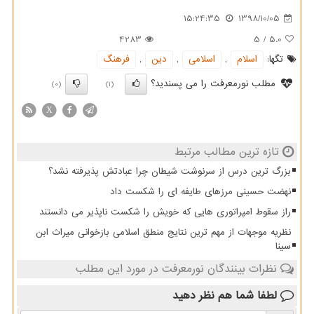
15:24:35
1398/10/05
4283
5
/
5.0
تگها:
اسلام
,
اسلامی
,
دین
,
فرهنگ
مطلب نورمعرفت را می پسندید؟
(0)
(1)
X
تازه ترین مطالب مرتبط
بزرگ ترین درس از سرنوشت شیطان چرا عبادتش پذیرفته نشد؟
نهضت حسینی مرزهای طایفه ای را شکست داد
راز سقوط امپراتوری هایی که خویش را شکست ناپذیر می دانستند
نظریه موجهات از مهم ترین نتایج منطق اسلامی بازخوانی میراث ابن
سینا
نظرات بینندگان نورمعرفت در مورد این مطلب
لطفا شما هم
نظر دهید