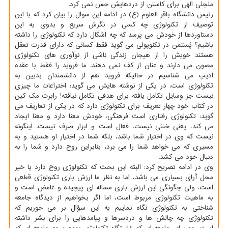
ملجئی الهی برای كاستن از دردهایش حس نمی كرد.
رئیس دانشگاه باقر العلوم (ع) در ادامه این سوال را بیان كرد كه با این
توصیف از تكنولوژی چه كسی در نگرش سریع و بدوی به این
دستاوردها از خودش می پرسد كه چه اشكال دارد كه تكنولوژی را داشته
باشیم؟ پُستمن در تكنوپولی می گوید فقط كسانی كه دارای قدرت تعقل
هستند خویش را از هیجان زندگی ناشی از نوآوری های تكنولوژی
مصون می دارند و عنان از كف نمی دهند. ما فروید را فقط با عقده
ادیپ می شناسیم در حالیكه فروید هم از دانشمندان بدبین به
تكنولوژی است. در یكی از نوشته هایش می گوید: اختراعات ما چیزی
نیست جز وسایل تكامل یافته برای هدفی تكامل نیافته! رابرت مك كین
در كتاب خود چهار تعریف برای تكنولوژی دارد كه در یكی از تعاریف می
گوید: تكنولوژی رفتاری است فرهنگی، خودش معنا دارد و معنا ایجاد
می كند، یعنی خنثی نیست. فعال است و ابزار صِرف نیست. اینگونه
نیست كه وی در اختیار شما باشد، بلكه شما در اختیار او هستید و به
مسیری كه می خواهد شما را می برد، بنابراین روح دارد و شما را به
دنبال خود می كشد.
وی در ادامه تصریح كرد: البته این بحث كه تكنولوژی روح دارد یا خیر
محل آرای بسیاری می باشد، اما به نظر ما ارزش باری تكنولوژی قطعی
است، ولی چگونگی این ارزش باری مساله ای پیچیده و غامض است و
به ماهیت تكنولوژی مربوط است، اما اگر بخواهیم از دیدگاه جامعه
شناختی به تكنولوژی نگاه نماییم به این سؤال بر می خوریم كه
تكنولوژی چه چالش ها و دردسرها و پیامدهایی را برای بشر داشته