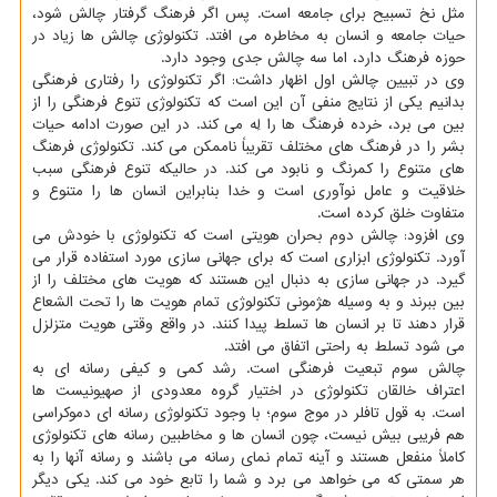
مثل نخ تسبیح برای جامعه است. پس اگر فرهنگ گرفتار چالش شود،
حیات جامعه و انسان به مخاطره می افتد. تكنولوژی چالش ها زیاد در
حوزه فرهنگ دارد، اما سه چالش جدی وجود دارد.
وی در تبیین چالش اول اظهار داشت: اگر تكنولوژی را رفتاری فرهنگی
بدانیم یكی از نتایج منفی آن این است كه تكنولوژی تنوع فرهنگی را از
بین می برد، خرده فرهنگ ها را لِه می كند. در این صورت ادامه حیات
بشر را در فرهنگ های مختلف تقریباً ناممكن می كند. تكنولوژی فرهنگ
های متنوع را كمرنگ و نابود می كند. در حالیكه تنوع فرهنگی سبب
خلاقیت و عامل نوآوری است و خدا بنابراین انسان ها را متنوع و
متفاوت خلق كرده است.
وی افزود: چالش دوم بحران هویتی است كه تكنولوژی با خودش می
آورد. تكنولوژی ابزاری است كه برای جهانی سازی مورد استفاده قرار می
گیرد. در جهانی سازی به دنبال این هستند كه هویت های مختلف را از
بین ببرند و به وسیله هژمونی تكنولوژی تمام هویت ها را تحت الشعاع
قرار دهند تا بر انسان ها تسلط پیدا كنند. در واقع وقتی هویت متزلزل
می شود تسلط به راحتی اتفاق می افتد.
چالش سوم تبعیت فرهنگی است. رشد كمی و كیفی رسانه ای به
اعتراف خالقان تكنولوژی در اختیار گروه معدودی از صهیونیست ها
است. به قول تافلر در موج سوم؛ با وجود تكنولوژی رسانه ای دموكراسی
هم فریبی بیش نیست، چون انسان ها و مخاطبین رسانه های تكنولوژی
كاملاً منفعل هستند و آینه تمام نمای رسانه می باشند و رسانه آنها را به
هر سمتی كه می خواهد می برد و شما را تابع خود می كند. یكی دیگر