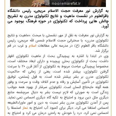
به گزارش نور معرفت حجت الاسلام مریجی، رئیس دانشگاه
باقرالعلوم در نشست ماهیت و نتایج تكنولوژی مدرن به تشریح
چالش هایی پرداخت كه تكنولوژی در حوزه فرهنگ بوجود می
آورد.
به گزارش نور معرفت به نقل از مهر، نشستی با مبحث «ماهیت و نتایج
تكنولوژی مدرن» با سخنرانی حجت الاسلام شمس الله مریجی، رئیس
دانشگاه باقر العلوم (ع) در مدرسه عالی مطالعات
اسلام
و غرب در قم
برگزار شد.
وی در ابتدا با اشاره به پیچیدگی بحث از ماهیت تكنولوژی اظهار
داشت: بحث از تكنولوژی بحثی پیچیده و دارای ابعاد مختلف است،
مخصوصاً پیچیدگی مباحث مربوط به تكنولوژی از آغاز قرن ۲۰ با سرعت
گرفتن تكنولوژی، بیشتر شده است، یعنی از زمانی كه حاكمیت
تكنولوژی مدرن بر بشر بیشتر شده است. به قول پُستمن، توفیق
تكنولوژی در تأمین آسایش و رفاه و عدم اتلاف وقت و سرعت و وفور
همه گونه مایحتاج انسان است. تكنولوژی سرشار از بهبود همه جوانب
زندگی است به صورتی كه لازم نیست بشر به دنبال سرچشمه منابع
دیگری مثل دین برود و احتیاج به تكیه گاه دیگری احساس نمی نماید.
پس از آمدن تكنولوژی مدرن بشر نسبت به دین و امور ماوراءالطبیعه
احساس استغنا می كرد، دیگر برای كمبود آب احتیاج به
نماز
استسقا را
احساس نمی كرد. درد را خودش به راحتی درمان می كرد و احتیاج به