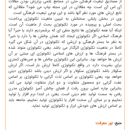
از مصادیق تبعیت فرهنگی حتی در مجامع علمی پرارزش بودن مقالات
آی اس آی است. چه مقالاتی در این مجله چاپ می شود؟ مقالاتی كه
تابع ارزش های مورد نظر آنها باشد و این نوعی تبعیت فرهنگی است.
وی در بخش پایانی سخنانش به تبیین ماهیت تكنولوژی پرداخت؛
بحث اصلی و پیچیده در مورد تكنولوژی بحث از ماهیت آن است.
اینكه آیا همه تكنولوژی ها نتایج منفی ای كه برشمردیم دارند یا خیر؟ آیا
فرهنگ اسلامی اگر تكنولوژی ایجاد كند همان چالش ها را دارد یا خیر؟
به نظر ما بستر فرهنگی و ارزشی كه تكنولوژی در آن شكل می گیرد
كاملاً در ماهیت تكنولوژی اثرگذار می باشد. یعنی تكنولوژی متولد شده
در بستر فرهنگ ها و ارزش های اسلامی تكنولوژی ای مبتنی بر آن
ارزش ها خواهد بود. بنابراین این تكنولوژی چالش ها و ضررهای كمتری
برای بشریت دارد. در واقع تكنولوژی كاملاً ارزش بار است، اگر ارزش
سكولار باشد تكنولوژی سكولار و اگر ارزش دینی باشد تكنولوژی دینی
خواهد بود یعنی تكنولوژی بر اساس لذت گرایی با تكنولوژی بر اساس
عفت گرایی دو محصول متفاوت و دو ابزار متفاوت تولید می كند.
بنابراین چاره اصلی برون رفت از فضای چالش آمیز تكنولوژی مدرن
رفتن به سمت تولید علم دینی است. یعنی در ابتدا نرم افزار را تولید
نماییم و بر مبنای آن سخت افزار یا تكنولوژی تولید نماییم، جامعه باید
بر اساس ارزش های خودش ابزار و تكنولوژی تولید نماید.
منبع:
نور معرفت