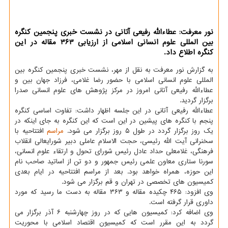
نور معرفت: عطاءالله رفیعی آتانی در نشست خبری پنجمین كنگره
بین المللی علوم انسانی اسلامی از ارزیابی ۳۶۳ مقاله در این
كنگره اطلاع داد.
به گزارش نور معرفت به نقل از مهر، نشست خبری پنجمین كنگره بین
المللی علوم انسانی اسلامی با حضور رضا غلامی، فرزاد جهان بین و
عطاءالله رفیعی آتانی امروز در مركز پژوهش های علوم انسانی صدرا
برگزار گردید.
عطاءالله رفیعی آتانی در این جلسه اظهار داشت: تفاوت اساسی كنگره
پنجم با كنگره های پیشین در این است كه این كنگره به جای اینكه در
یك روز برگزار گردد در طول ۵ روز برگزار می شود.
مراسم
افتتاحیه با
سخنرانی آیت الله رئیسی، حجت الاسلام عاملی دبیر شورایعالی انقلاب
فرهنگی، غلامعلی حداد عادل رئیس شورای تحول و ارتقاء علوم انسانی،
سورنا ستاری معاون علمی رئیس جمهور و دو تن از اساتید صاحب نام
این حوزه، همراه خواهد بود. بعد از مراسم افتتاحیه در ایام بعدی
كمیسیون های تخصصی در تهران و قم برگزار می شود.
وی افزود: ۴۶۵ چكیده مقاله و ۳۶۳ مقاله به دست ما رسید كه مورد
داوری قرار گرفته است.
وی اضافه كرد: كمیسیون هایی كه در روز چهارشنبه ۶ آذر برگزار می
گردد به این مقرر است كه كمیسیون اقتصاد اسلامی با محوریت