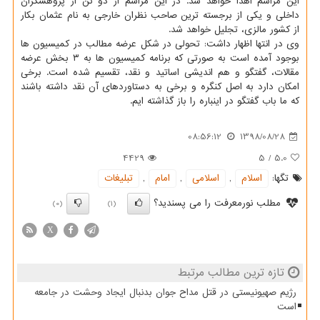
این مراسم اهدا خواهد شد. در این مراسم از دو تن از پژوهشگران
داخلی و یكی از برجسته ترین صاحب نظران خارجی به نام عثمان بكار
از كشور مالزی، تجلیل خواهد شد.
وی در انتها اظهار داشت: تحولی در شكل عرضه مطالب در كمیسیون ها
بوجود آمده است به صورتی كه برنامه كمیسیون ها به ۳ بخش عرضه
مقالات، گفتگو و هم اندیشی اساتید و نقد، تقسیم شده است. برخی
امكان دارد به اصل كنگره و برخی به دستاوردهای آن نقد داشته باشند
كه ما باب گفتگو در اینباره را باز گذاشته ایم.
08:56:12
1398/08/28
4429
5
/
5.0
تگها:
اسلام
,
اسلامی
,
امام
,
تبلیغات
مطلب نورمعرفت را می پسندید؟
(0)
(1)
X
تازه ترین مطالب مرتبط
رژیم صهیونیستی در قتل مداح جوان بدنبال ایجاد وحشت در جامعه
است