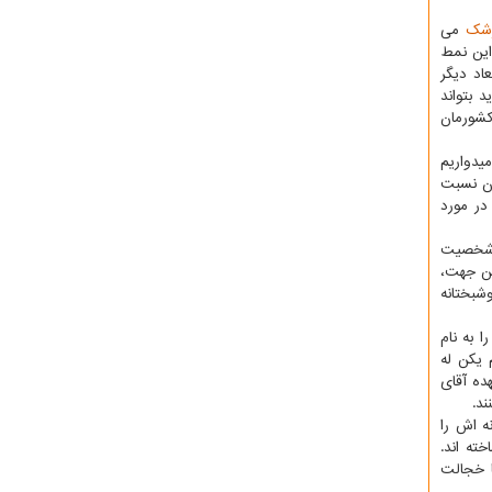
شك
می
این نمط
اد دیگر
 بتواند
كشورمان
یدواریم
ان نسبت
در مورد
ی شخصیت
ین جهت،
وشبختانه
 به نام
 یكن له
هده آقای
ند.
ه اش را
ته اند.
ا خجالت