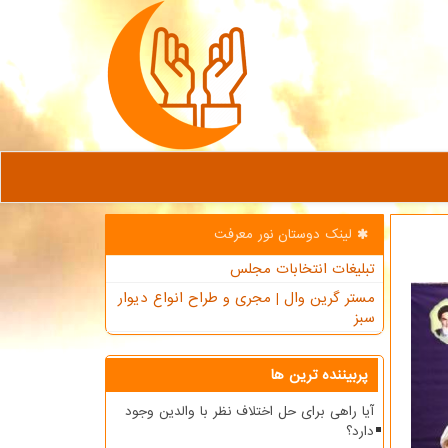
لینک دوستان نور معرفت
تبلیغات انتخابات مجلس
مستر گرین وال | مجری و طراح انواع دیوار
سبز
پربیننده ترین ها
آیا راهی برای حل اختلاف نظر با والدین وجود
دارد؟