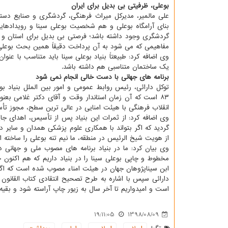
بوعلی، ظرفیتی بی بدیل برای ایران
علی مالمیر، مدیركل میراث فرهنگی، گردشگری و صنایع دس
بنای آرامگاه بوعلی و هم شخصیت بوعلی سینا و رویدادهایی
گردشگری وجود داشته باشد؛ فرصتی بی بدیل برای استان و كشو
مفاهیمی كه می شود به آن پرداخت دقیقاً همین بحث بوعلی
وی اضافه كرد: طبیعتاً بنیاد بوعلی سینا باید متناسب با عن
یك ساختمان متناسبی هم داشته باشد.
برنامه های جهانی با دست خالی انجام نمی شود
توكل دارائی، رئیس روابط عمومی و امور بین الملل بنیاد بو
۸۳ است كه آن زمان استاندار وقت و آقای دكتر غلامی بع
انقلاب فرهنگی با هیئت امنایی در عالی ترین سطح، مجوز تأس
گردید كه اگر بتواند با همكاری علوم پزشكی همدان و سایر 
از هویت شیخ الرئیس در منطقه، ما نیم تنه بوعلی را ساخته ای
وی بیان كرد: ما در بنیاد برنامه های مصوب ملی و جهانی دا
ابن سیناپژوهان جهان در هیئت امناء مصوب شده است كه اگر ق
دارائی سپس با اشاره به طرح تصحیح انتقادی كتاب القانو
است و امیدواریم تا آخر سال به زیور چاپ آراسته شود و بقیه 
19:11:05
1398/08/09