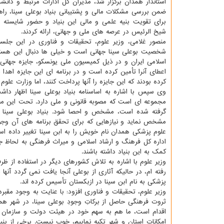
استاندار همدان برگزار شد، مدیران كل ادارات مرتبط و دانش
ضمن بررسی مشكلات مالی و پشتیبانی بنیاد بوعلی سینا، راه
برای تقویت بنیه علمی و مالی این بنیاد و حضور شایسته 
شیخ الرئیس در عرصه های ملی و جهانی، ارائه كردند.
منصور غلامی، وزیر علوم، تحقیقات و فناوری در این جلسه
شخصیت بوعلی سینا جهانی است و خیلی ها دنبال این هست
اسلامی ایران و در ذیل كمیسیون ملی یونسكو، جایزه جهانی 
اعطای آنرا تأمین كرده است و در برنامه ای این جایزه اهدا
كرده بودند كه این جایزه را آنها پرداخت كنند، اما وزارت ع
وی سپس با اشاره به اساسنامه بنیاد بوعلی سینا اظهار داش
مجموعه ای است كه مصوبه قانونی و ملی دارد. تحت این مصو
گرفته شده است، مشخص و احصا شود. بنیاد بوعلی سینا در
مشخص نماید و نیازهایی كه برای تحقق برنامه های آن وجود
علوم پزشكی همدان نام خویش را به ابن سینا تغییر داده ا
اداره كل فرهنگ و ارشاد اسلامی و میراث فرهنگی به لحاظ ج
كمك به این بنیاد داشته باشند.
وزیر علوم با اشاره به تلاش كشورهای دیگر در استفاده از ظر
رفته ام، در حالیكه آثاری از بوعلی آنجا یافت نمی گردد آنها
پزشكی به نام ابن سینا در ازبكستان تأسیس كرده اند.
وزیر علوم، تحقیقات و فناوری افزود: با عنایت به وجود مقب
ثروت فرهنگی حاصل از بركاتِ وجودِ بوعلی سینا، در شهر ه
اقدام است، ما هم به سهم خود در هیئت دولت و سازمان برن
امكانات استان و شهر تكیه نماییم، خوب نیست. برخی از بنی