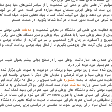
بتوانیم آثار علمی چاپی و خطی این شخصیت را از سراسر كشورهای دنیا جمع نمای
ا این است كه بوعلی ایرانی مسلمان شیعه دوازده امامی است. حتی اگر می گوی
ه مردم می دهند و پول می گیرند، كمك كنند تا بنیاد تعطیل نشود. حیف است كه 
فه شرعی من است بدون منت تا هر كجا شماها بگویید، در خدمت هستم.
 به فعالیت های علمی این دانشگاه در معرفی شخصیت و
خدمات
علمی بوعلی سینا
بریج و آكسفورد در زمان فارغ التحصیلی بر سر می گذارند، از ابداعات بوعلی می
وری برای گرنت های پژوهشی بگیریم تا از كانال بنیاد بوعلی پرداخت گردد، و ا
ی همدان هم اظهار داشت: بوعلی سینا را در سطح جهانی بیشتر بعنوان طبیب می
 هم بسیار مورد توجه قرار دارد.
افه كرد: بحث برندسازی در علوم پزشكی از سال ۸۱ شروع شده است و روز بوعلی سینا و پزشك در دو نوبت به صورت ملی برگزار
نیاد بوعلی سینا و میراث فرهنگی و سازمان های دیگر تا حدودی توانسته ایم برن
 كفایت نمی نماید. ما بحث
جشنواره
ملی طب سینوی را از سال ۹۷ برگزار ك
 دفتر طب سنتی وزارت
بهداشت
انجام شده است. ازاین رو اگر استانداری به ما كمك
یاد بوعلی باشد و دانشگاه های بوعلی و ابن سینا هم در این زمینه كمك كنند.
بشیریان خاطرنشان كرد: الان ۶ مجله انگلیسی دانشگاه علوم پزشكی ابن سینای همدان با عنوان Avicenna آغاز می شو
حقیقاتی در استان هم به نام ابن سیناست. با عنایت به اینكه تغییر نام دانشگاه ر
ا كه امسال بنیاد از آن رونمایی نمود، به مناسبتی در مراسمی برای رسمی شدن نام 