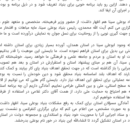
دهند. ازاین رو باید برنامه خوبی برای بنیاد تعریف شود و در ذیل برنامه و بود
جرای آن ایفا كند.
د بوعلی سینا هم اظهار داشت: از حضور وزیر فرهیخته، متخصص و متعهد علوم د
ی می كنم. آیت الله محمدی، رئیس بنیاد بوعلی سینا، مایه مباهات و افتخار ما
 جهت گیری نویی را از روحانیت برای نسل جوان به نمایش درآورده است و ما خ
كه وجود ابوعلی سینا در استان همدان، آورده بسیار زیادی برای استان داشته 
 بی بدیل برای استان فراهم نموده است. ما بایستی این موهبت را قدر بدانیم 
ت او به استان و مردم و جامعه علمی و فرهنگی ما خواهد رسید. خوشبختانه كا
 سینا، آن هم بر مبنای پیشنهاد استان و استقرارش در استان و بعد هم تصوی
یی را باز گذاشته است كه در جهت تحقق اهداف بنیاد پای كار بیایند و كمك كنند
رند كه اهداف بلند اساسنامه بنیاد محقق شود و دین خودمان را نسبت به بوع
ه عملیاتی برای تحقق این اهداف نیاز دارد. بایستی گام هایی كه می توانیم از الا
 را در سه سطح استانی، ملی و بین المللی طراحی نماییم. آمادگی داریم آن چه برنامه اس
 كه هم احتیاج به حمایت ملی دارد، از همت آقای دكتر غلامی در استفاده از ظر
ا استفاده خواهیم كرد.
ن آمادگی مسؤلان استان برای كمك به رفع مشكلات بنیاد بوعلی سینا، اظهار داشت:
ییم و به صورت مشخص، من اعلام می كنم كه برای برگزاری كنفرانس و نشست بین
ریزی نماییم و دبیرخانه و ستاد اجرایی آنرا با محوریت خود بنیاد و استانداری و مجموعه دولت در اس
در استان تشكیل گردد تا انشاءالله این بنیاد در خور نام بوعلی بدرخشد.