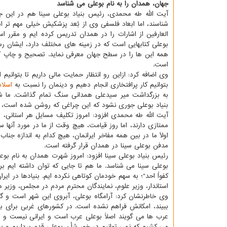
جهان، همدان را به نام بوعلی می شناسد
آیت الله طه محمدی، رئیس بنیاد بوعلی سینا هم در این جل
شناسند، اما ابعاد فلسفی وی از بُعد پزشكیش خیلی مهم تر ا
العارفین از اشارات را در همدان تدریس كرده ایم و مقرر 
بوعلی كتابهایی است كه در زمینه های مختلف دارد، ایشان رسال
همه این ها را در سطح جهان معرفی نماید. تصحیح و چاپ كت
است.
وی اضافه كرد: ازاین رو انتظار حمایت مالی داریم تا بتوانی
بتوانیم كار پرافتخاری انجام دهیم و دینمان را نسبت به
اسلام
به بزرگداشت میر سیدعلی همدانی سنگ تمام گذاشت. ما شخ
بنیاد بوعلی جوری نشود كه این چراغی كه روشن شده است، خام
آیت الله طه محمدی افزود: امروز تكلیف مسایل هر استانی، ش
ممتازی دارند، اما روز قیامت، هیچ وقت از ما در مورد آنها
اولاً ما در بین همه مفاخر ایرانمان، هیچ كدام به اندازه جنا
مدفن بوعلی سینا در همدان قرار گرفته است.
رئیس بنیاد بوعلی سینا افزود: امروز شهرت همدان به نام بوعل
بوعلی سینا می شناسد. ما هم تا جایی كه توان داشته ایم
كفواً احد"؛ به سهم خودمان كوتاهی نكرده ایم. بنیادها در ای
استاندار، وزیر علوم، نمایندگان محترم مردم در مجلس، وزیر 
وی خاطرنشان كرد: آرامگاه بوعلی، آبروی این شهر است و گ
ببیند، امكانش فراهم نشده است. در كشورهای غربی برای بو
عرب ها می گویند اصلاً بوعلی عرب است و ایرانی نیست و دا
می كشیم كه نمی توانیم در خور شأن بوعلی قدم برداریم و با 