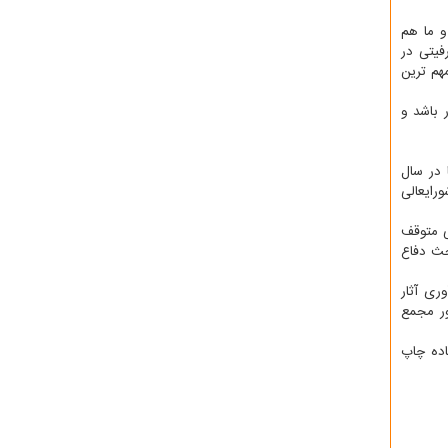
و ما هم
فیتی در
هم ترین
 باشد و
 در سال
رایعالی
ً بخاطر مسائل مالی متوقف
حث دفاع
ری آثار
 همینطور مجمع
اده چاپ