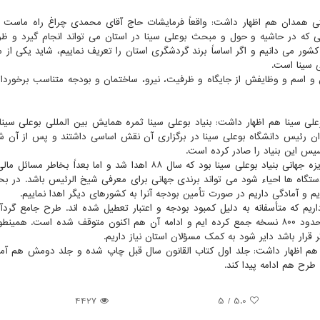
تی همدان هم اظهار داشت: واقعاً فرمایشات حاج آقای محمدی چراغ راه ماست 
 كه در حاشیه و حول و مبحث بوعلی سینا در استان می تواند انجام گیرد و ظر
ر می دانیم و اگر اساساً برند گردشگری استان را تعریف نماییم، شاید یكی از م
 سینا است.
وان و اسم و وظایفش از جایگاه و ظرفیت، نیرو، ساختمان و بودجه متناسب برخوردار
علی سینا هم اظهار داشت: بنیاد بوعلی سینا ثمره همایش بین المللی بوعلی سینا
نوان رئیس دانشگاه بوعلی سینا در برگزاری آن نقش اساسی داشتند و پس از آن شو
یس این بنیاد را صادر كرده است.
وی اضافه كرد: از ثمرات این بنیاد پس از تأسیس، اهدای جایزه جهانی بنیاد بوعلی سینا بود كه سال ۸۸ اهدا شد و اما بعدا
دستگاه ها احیاء شود می تواند برندی جهانی برای معرفی شیخ الرئیس باشد. در ب
م و آمادگی داریم در صورت تأمین بودجه آنرا به كشورهای دیگر اهدا نماییم.
ریم كه متأسفانه به دلیل كمبود بودجه و اعتبار تعطیل شده اند. طرح جامع گردآو
مخطوط و چاپی بوعلی سینا را در بنیاد داریم كه هم اكنون حدود ۸۰۰ نسخه جمع كرده ایم و ادامه آن هم اكنون متوقف شده است.
رار باشد دایر شود به كمك مسؤلان استان نیاز داریم.
ن هم اظهار داشت: جلد اول كتاب القانون سال قبل چاپ شده و جلد دومش هم آم
طرح هم ادامه پیدا كند.
4427
5
/
5.0