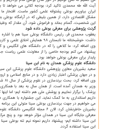
آیت الله طه محمدی تاكید كرد: بودجه كلانی می خواهد تا 
ایران بیاوریم. بوعلی پشتوانه علمی كشور ماست. افتخار م
مشكل اقتصادی دارد، از همین بلیطی كه در آرامگاه بوعلی ب
این شخصیت، گمنام بماند و فراموش شود. آن مقدار كه وظی
گرنت پژوهشی برای معرفی بوعلی داده شود
یعقوب محمدی فر، رئیس دانشگاه بوعلی سینا هم با اشاره
داشت: خوشبختانه ما تابستان ۹۸ همایش اخلاق علمی و كاربردی از منظر بوعلی سینا را با همكاری بنیاد بوعلی و سایر دستگاه های ملی برگزار كردیم.
وی اضافه كرد: ما كلاهی را كه در دانشگاه های انگلیس و كم
پیشنهاد می كنم بودجه خاصی را از معاونت علمی ریاست جمه
پایدار برای معرفی بوعلی خواهد بود.
دانشگاه علوم پزشكی همدان به نام ابن سینا
سعید بشیریان معاون پژوهشی دانشگاه علوم پزشكی ابن سینا
و در جهان پزشكی اعتبار زیادی دارد و در منابع اسلامی و اروپا
وی اض
وزیر به همدان آمده است. از همان سال به بعد با همكاری ب
پزشك را برگزار نماییم و پوشش ملی هم داشته ایم؛ اما اینها
داریم استانداری به ما كمك نماید. این جشنواره با همكاری
می خواهیم در جهت برندسازی بوعلی سینا متولی این برنامه بن
معرفی جایگاه ابن سینا در همدان مؤثر خوهد بود و پنج مركز ت
ابن سینا داشته ایم؛ پیشنهاد داریم نمونه نیم تنه بوعلی سین
ابن سینا استفاده گردد.