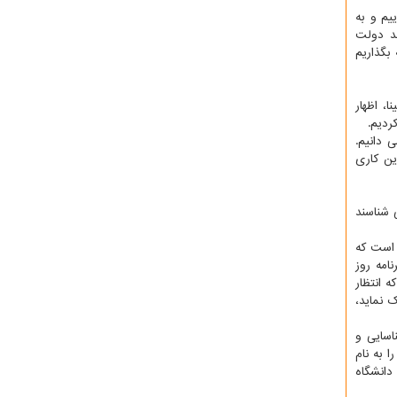
یم و به
ند دولت
بگذاریم
، اظهار
 دانیم.
ین كاری
 شناسند
 شده است كه
امه روز
رده ایم كه انتظار
 نماید،
د و این مساله در شناسایی و
ا به نام
دانشگاه