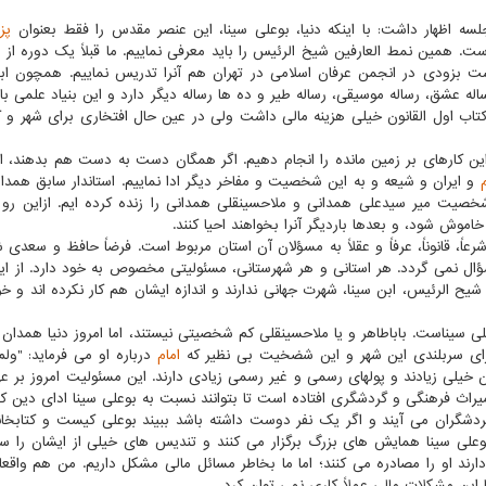
سه اظهار داشت: با اینكه دنیا، بوعلی سینا، این عنصر مقدس را فقط بعنوان
پز
ست. همین نمط العارفین شیخ الرئیس را باید معرفی نماییم. ما قبلاً یك دوره از 
است بزودی در انجمن عرفان اسلامی در تهران هم آنرا تدریس نماییم. همچون ابع
ه عشق، رساله موسیقی، رساله طیر و ده ها رساله دیگر دارد و این بنیاد علمی باید
اب اول القانون خیلی هزینه مالی داشت ولی در عین حال افتخاری برای شهر و 
م این كارهای بر زمین مانده را انجام دهیم. اگر همگان دست به دست هم بدهند، ام
و ایران و شیعه و به این شخصیت و مفاخر دیگر ادا نماییم. استاندار سابق همد
صیت میر سیدعلی همدانی و ملاحسینقلی همدانی را زنده كرده ایم. ازاین رو 
وش شود، و بعدها باردیگر آنرا بخواهند احیا كنند.
رعاً، قانوناً، عرفاً و عقلاً به مسؤلان آن استان مربوط است. فرضاً حافظ و سعد
 سؤال نمی گردد. هر استانی و هر شهرستانی، مسئولیتی مخصوص به خود دارد. از ا
ب شیح الرئیس، ابن سینا، شهرت جهانی ندارند و اندازه ایشان هم كار نكرده اند و خ
ی سیناست. باباطاهر و یا ملاحسینقلی كم شخصیتی نیستند، اما امروز دنیا همدان را
 برای سربلندی این شهر و این شضخیت بی نظیر كه
امام
درباره او می فرماید: "ولم
ران خیلی زیادند و پولهای رسمی و غیر رسمی زیادی دارند. این مسئولیت امروز بر ع
میراث فرهنگی و گردشگری افتاده است تا بتوانند نسبت به بوعلی سینا ادای دین كن
ردشگران می آیند و اگر یك نفر دوست داشته باشد ببیند بوعلی كیست و كتابخان
علی سینا همایش های بزرگ برگزار می كنند و تندیس های خیلی از ایشان را ساخ
رند او را مصادره می كنند؛ اما ما بخاطر مسائل مالی مشكل داریم. من هم واقع
این مشكلات مالی عملاً كاری نمی توان كرد.