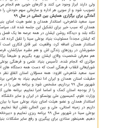
ولی دارند ابراز وجود می كنند و كارهای خوبی هم انجام می 
تصویب شود و از سویی هر اداره و سازمانی سهم خودش را در ا
آمادگی برای برگزاری همایش بین المللی در سال ۹۹
سید سعید شاهرخی، استاندار همدان و عضو هیت امنای بنیا
همدان كه سبب خیر برای تشكیل این جلسه شده اند، سپاسگزار
نگاه بلند و دیدگاه روشن ایشان در همه عرصه ها یك فصل و
كه ایشان مجدداً مسئولیت بنیاد بوعلی سینا را تقبل كرده اند.
استاندار همدان اضافه كرد: واقعیت غیر قابل انكاری است 
حضورشان در روزهای زندگی اش و هم مقبره مباركشان، فرصتی
هم معرفی شخصیت والای ایشان بهره بگیریم و طبیعتاً بركا
مؤثری كه انجام شده، تأسیس بنیاد علمی و فرهنگی بوعلی
شورایعالی انقلاب فرهنگی است كه دست همه دستگاه های اجرا
سید سعید شاهرخی افزود: همه مسؤلان استان اتفاق نظر دا
حقیقت استان همدان و ایران ادا نماییم. بنیاد به طراحی برنام
شهریور سال ۹۹ برداریم، مشخص شود و برنامه هایی
را از بودجه استان كمك و اساسا اجرا نماییم. برنامه هایی
وزارت علوم، كمیسیون ملی یونسكو در ایران و سایر دانشگاه ه
استاندار همدان و عضو هیئت امنای بنیاد بوعلی سینا با بیا
داریم در زمینه استانی، ملی و بین المللی نقش ایفا نما
بوعلی سینا در شهریور سال ۹۹ برنامه 
دهیم. همینطور ستادی برای پیگیری و رفع سایر مشكلات بنیاد 