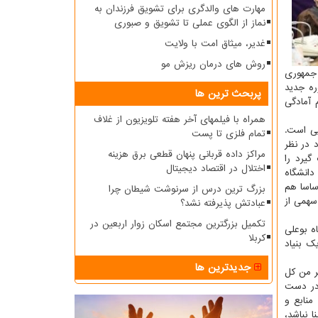
مهارت های والدگری برای تشویق فرزندان به
نماز از الگوی عملی تا تشویق و صبوری
غدیر، میثاق امت با ولایت
روش های درمان ریزش مو
جمهوری
ره جدید
پربحث ترین ها
 آمادگی
همراه با فیلمهای آخر هفته تلویزیون از غلاف
یی است.
تمام فلزی تا پست
 در نظر
مراکز داده قربانی پنهان قطعی برق هزینه
گیرد را
اختلال در اقتصاد دیجیتال
دانشگاه
ساسا هم
بزرگ ترین درس از سرنوشت شیطان چرا
سهمی از
عبادتش پذیرفته نشد؟
تکمیل بزرگترین مجتمع اسکان زوار اربعین در
ه بوعلی
کربلا
یك بنیاد
جدیدترین ها
ر من كل
 در دست
منابع و
 نباشد،