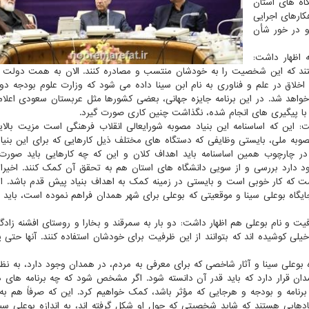
گاه های استان
كارهای اجرایی
و در خور شأن
 اظهار داشت:
ند كه این شخصیت را به خودشان منتسب و مصادره كنند. الان به همت دولت 
اخلاق در علم و فناوری به نام ابن سینا داده می شود كه وزارت علوم بودجه دو
 خواهد شد. در این برنامه جایزه جهانی، بعضی كشورها مثل عربستان سعودی اعلام
لوم با پیگیری های انجام شده، نگذاشت چنین كاری صورت گیرد.
ت: این كه اساسنامه این بنیاد مصوبه شورایعالی انقلاب فرهنگی است مزیت بالا
به ملی، بایستی وظایفی كه دستگاه های مختلف ذیل كارهایی كه برای این بنیاد
 چارچوب همین اساسنامه باید اهداف كلان و این كه چه كارهایی باید صورت 
 دارد بررسی و از سویی دانشگاه های استان هم به تحقق آن كمك كنند. اخیرا 
ست كه كار خوبی است و بایستی در زمینه كمك به اهداف بنیاد پیش قدم باشد. ا
ایگاه بوعلی سینا و موقعیتی كه بوعلی برای شهر همدان فراهم نموده است، باید 
فیت و نام بوعلی هم اظهار داشت: دو بار به سمرقند و بخارا و روستای افشنه زادگا
 خیلی كوشیده اند كه بتوانند از این ظرفیت برای خودشان استفاده كنند. آنها حتی 
ره بوعلی سینا و آثار شاخصی كه برای معرفی به مردم، در همدان وجود دارد، به نظ
مدان قرار دارد كه باید قدر آن دانسته شود. اگر مشخص شود كه چه برنامه های
امه و بودجه و هرجایی كه مؤثر باشد، كمك خواهیم كرد. این كه صرفاً هم به 
ادهایی هستند كه شاید شخصیتی كه حول او شكل گرفته اند، به اندازه بوعلی سینا