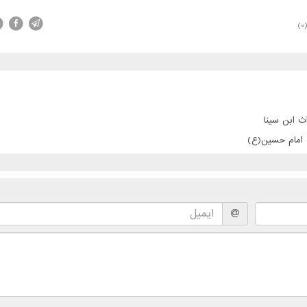
(0
ث ابن سینا
ت امام حسین(ع)