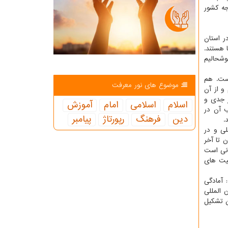
جه كشور
ر استان
 هستند.
وشحالیم
است. هم
موضوع های نور معرفت
و از آن
ر جدی و
اسلام
اسلامی
امام
آموزش
ب آن در
دین
فرهنگ
رپورتاژ
پیامبر
.
لی و در
ن تا آخر
تانی است
فیت های
 آمادگی
 المللی
تان تشكیل