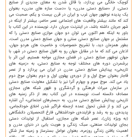
كوچك خانگی می پردازد، با قائل شدن به معنای جدیدی از صنایع
دستی، از «صنایع دستی مدرن» یا «دست سازه های مدرن» بعنوان
یك پدیده نوظهور جهان غرب و ایران در قرن بیست و یكم، صحبت می
كند كه مانند بیشتر واقعیت های اجتماعی عصر حاضر، بیشتر از اینكه در
شهر جریان داشته باشد، در اینترنت جریان دارد. نویسنده در این كتاب با
باور به اینكه هم اكنون می توان دو جهان موازی صنایع دستی را كه
مشتمل بر جهان صنایع دستی سنتی و جهان صنایع دستی مدرن است،
بطور همزمان دید، با تشریح خصوصیات و خاصیت های هردو جهان،
اذعان می كند كه ما در مقابل جهان رو به افول صنایع دستی در شهر، با
جهان نوظهور صنایع دستی در فضای مجازی مواجه هستیم. این اثر با
برشمردن دوره های مختلف توجه به صنایع دستی، به «زمینه های
تاریخی» پیدایش صنایع دستی مدرن در ایران می پردازد و از عصر
قاجار بعنوان موج اول و از دوره‌ی پهلوی اول و دوم بعنوان موج دوم
یاد می كند. موج سوم و چهارم آنرا نیز با تشكیل معاونت صنایع دستی
در سازمان میراث فرهنگی و گردشگری و ظهور شبكه های مجازی
مصادف دانسته است. نویسنده در این كتاب بعد از ذكر زمنیه های
تاریخی پیدایش صنایع دستی مدرن، به «بسترهای اجتماعی» آن اشاره
می كند و از شش تحول عمده ازجمله فراگیر شدن اخلاق خودانجامی،
پدیده‌ی رو به رشد و فزاینده‌ی خوداشتغالی فارغ التحصیلان دانشگاهی
(به ویژه زنان)، عصر شبكه های مجازی، استقبال از تولیدات دستی
بجای تولیدات صنعتی، سبك زندگی و هویت یابی در دنیای مدرن و
اهمیت یافتن زندگی روزمره، بعنوان عوامل بسترساز و زمینه ساز شكل
گیری برند در حوزه‌ی صنایع دستی مدرن نام می برد. بطور كلی یافته