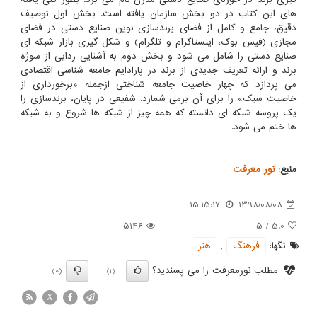
های این كتاب در دو بخش سازمان یافته است. بخش اول توصیف
دقیق، جامع و كامل از فضای برندسازی نوین صنایع دستی در فضای
مجازی (فیس بوك، اینستاگرام و تلگرام) و شكل گیری بازار شبكه ای
صنایع دستی را شامل می شود و بخش دوم به آشنایی زدایی از سوژه
برند و ارائه تعریف جدیدی از برند در پارادایم جامعه شناسی اقتصادی
می پردازد كه چهار خاصیت جامعه شناختی ازجمله «برخورداری از
خاصیت سبك» را برای آن برمی شمارد. شفیعی در پایان، برندسازی را
یك پروسه شبكه ای دانسته كه همه چیز از شبكه ها شروع و به شبكه
ها ختم می شود.
منبع:
نور معرفت
15:15:17
1398/08/08
5146
5
/
5.0
تگها:
فرهنگ
,
هنر
مطلب نورمعرفت را می پسندید؟
(0)
(1)
X