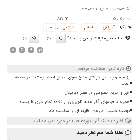
23:02:46
1400/03/05
819
5
/
5.0
تگها:
آموزش
,
اسلام
,
اسلامی
,
امام
مطلب نورمعرفت را می پسندید؟
(0)
(1)
X
تازه ترین مطالب مرتبط
رژیم صهیونیستی در قتل مداح جوان بدنبال ایجاد وحشت در جامعه
است
خبر و حریم خصوصی در عصر دیجیتال
همراه با فیلمهای آخر هفته تلویزیون از غلاف تمام فلزی تا پست
نهضت حسینی مرزهای طایفه ای را شکست داد
نظرات بینندگان نورمعرفت در مورد این مطلب
لطفا شما هم
نظر دهید