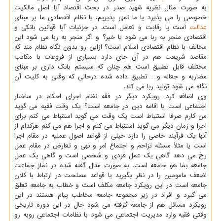
به صورت مثال نظریه شهید صدر در بحث اقتصاد آیا اصل مالکیت
خصوصی را می پذیرد یا ما نمی پذیریم، یا نظام اقتصادی ما بر مبنای
عدالت
است یا رقابت و تعامل است. در جزئیات آیا قوانین بانکی و
اقتصادی منجر به ربا می شود یا خیر؟ و اگر منجر به ربا می شود این
مخالف با نظام اقتصادی اسلام است؟ ازاین رو بدون نگاه نظام مند که
مقاصد شریعت هم در آن جای دارد بسیاری از فروعات با مکاتب
مختلف قابل تطبیق است هم چنان که سیستم بانک داری بر مبنای
مضاربه و جعاله و… تطبیق داده شده درحالی که وقتی به کلیت آن
نگاه می شود تولید ربا می کند.
وی اضافه کرد: رویکرد دیگر در فقه نظام اجرای احکام در ساختار
اجتماعی است یا اقامه دین در جامعه است؟ یک وقت فقیه می گوید
من کارم صرفا استنباط است یک وقت می گوید استنباط می کنم برای
اجرا و زمان دیگر می گوید استنباط می کنم و اجرا هم می کنم هرکدام از
آنها یک فرآیند خاصی را دارد خیلی از قواعد اصول عملیه در مقام اجرا
است یا مثلاً مسئله تزاحم و اجتماع امر و نهی و تعارض در مقام عمل
رخ می دهد گاهی یک عمل فردی و شخصی است و گاهی یک عمل
جامعه بما هو جامعه است، به صورت مثال گفته شده در نماز جماعت
اضعف مامومین را در نظر بگیرید یا قواعد مصلحت در ارتباط با کلان
جامعه است در این رویکرد جامعه مکلف است و خطاب به جامعه تعلق
می گیرد و افراد در زیر مجموعه جامعه مخاطب پیام هستند در این
رویکرد مسائل هم از جامعه گرفته می شود حال در این دوره تاریخی
وقتی فقیه وارد مدیریت اجتماعی می شود با نظامات اجتماعی روبه رو