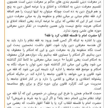
در معرفت دینی تقسیم بندی های حاکم بر معرفت دینی است همچون
تقسیم معرفت دینی به اعتقادات و اخلاق و یا عرضه اصول دین به پنج
و هم فروع دین به ده است چونکه میتوان به اینها تربیت را هم اضافه
کرد. فقه نظام مبتنی بر مبانی نظام و منظومه وار به مبانی معرفت دینی
است غیر از این که نظامی که برای ما عرضه کردند یعنی اعتقاد اخلاق و
احکام، هرچند جامع نیست ولی همین جامعیت در تفکر دینی معرفتی
حوزه های علمی وجود ندارد.
آیا حضرت امام با فلسفه انقلاب کرد یا فقه؟
وی با اشاره به اینکه اگر کسی قصد ورود به فقه نظام را دارد باید به
کل هندسه معرفتی دین وارد شود، اظهار داشت: نخستین بحث این
است نگاه منظومه وار به معرفت دین و این که احکام را معطوف به
دین بدانیم. اگر احکام را مساوی فقه بدانیم یک دوازدهم قرآن معطوف
به احکام است یعنی تقریباً ۹۰ درصد مبانی معرفتی ما کاملاً کنار گذاشته
می شود وقتی این مبانی کنار گذاشته شود نمی توان با صرف نگاه به
احکام و موضع فقه جامعه را اداره کرد نتیجه این می شود که فقه می
شود قانون و می خواهد با قانون جامعه را اداره کند در حالیکه احکام
پشتوانه اعتقادی و عرفانی و کلامی را دارد و در کنار اخلاق جامعه را
مدیریت می کند. کارکرد قانون برای دوره نزاع و برای رفع مخاصمه
است.
حجت الاسلام همتی با طرح این پرسش در خصوص این که آیا فقه می
تواند نظام سازی انجام دهد یانه؟ و اگر آری با چه شرط و شروطی؟ آیا
حضرت امام با فلسفه انقلاب کرد یا با فقه؟ اظهار داشت: که بعضی می
فرمایند با اسفار ملاصدرا انقلاب کرد و بعضی می فرمایند خیر همین فقه