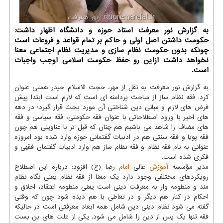
به گزارش نور معرفت استاد حوزه و دانشگاه اظهار داشت:
حکومت داشتن اصل اولی و حاکم بر تمام قواعد و فروعات است
چونکه بدون حکومت نظام سازی و مدیریت نظام اجتماعی معنا
نخواهد داشت ازاین رو حفظ حکومت اسلامی اوجب واجبات
است.
به گزارش نور معرفت به نقل از مهر، حجت الاسلام حیدر همتی عنوان
کرد: فقه نظام ساز از مباحث پردامنه ای است که لازم است ابتدا پیش
فرض های لازم و مبانی دین شناختی آن مورد بحث قرار گیرد؛ در دهه
های اخیر با ورود اصطلاحاتی با عنوان فقه حکومتی، فقه سیاسی و فقه
های مضاف را شاهد می باشیم هم چنان که قبل تر با عناوینی هم چون
فقه پویا و فقه سنتی هم در ادبیات گفتمانی حوزه وارد شده بود امروزه
عنوانی به نام فقه نظام و فقه نظام ساز هم وارد ادبیات گفتمان فقهی و
فکری شده است.
مدیر مؤسسه
آموزش
عالی
امام
رضا (ع) افزود: درباره این اصطلاح
رویکردهای مختلفی وجود دارد یک معنا از فقه نظام یعنی نگاه نظام
مند و منظومه وار به معرفت دینی است یعنی منظومه اعتقاد، اخلاق و
احکام در کنار هم دیگر و در تعاطی با هم دیده شود چون که وقتی
گفته می شود نظام دینی دین شامل همه ابعاد معرفتی است در حالیکه
فقه تنها یک پس از دین را شامل می شود. یکی از علت های بن بست