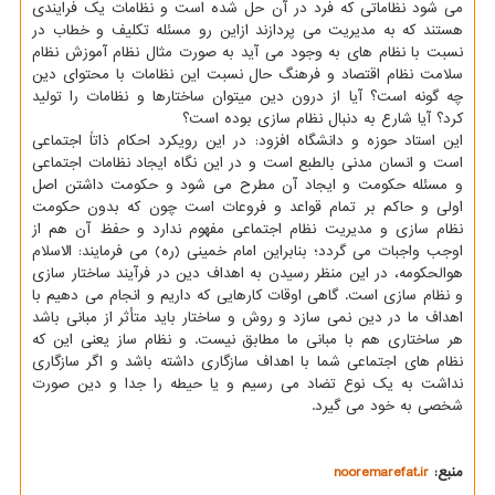
می شود نظاماتی که فرد در آن حل شده است و نظامات یک فرایندی
هستند که به مدیریت می پردازند ازاین رو مسئله تکلیف و خطاب در
نسبت با نظام های به وجود می آید به صورت مثال نظام آموزش نظام
سلامت نظام اقتصاد و فرهنگ حال نسبت این نظامات با محتوای دین
چه گونه است؟ آیا از درون دین میتوان ساختارها و نظامات را تولید
کرد؟ آیا شارع به دنبال نظام سازی بوده است؟
این استاد حوزه و دانشگاه افزود: در این رویکرد احکام ذاتاً اجتماعی
است و انسان مدنی بالطبع است و در این نگاه ایجاد نظامات اجتماعی
و مسئله حکومت و ایجاد آن مطرح می شود و حکومت داشتن اصل
اولی و حاکم بر تمام قواعد و فروعات است چون که بدون حکومت
نظام سازی و مدیریت نظام اجتماعی مفهوم ندارد و حفظ آن هم از
اوجب واجبات می گردد؛ بنابراین امام خمینی (ره) می فرمایند: الاسلام
هوالحکومه، در این منظر رسیدن به اهداف دین در فرآیند ساختار سازی
و نظام سازی است. گاهی اوقات کارهایی که داریم و انجام می دهیم با
اهداف ما در دین نمی سازد و روش و ساختار باید متأثر از مبانی باشد
هر ساختاری هم با مبانی ما مطابق نیست. و نظام ساز یعنی این که
نظام های اجتماعی شما با اهداف سازگاری داشته باشد و اگر سازگاری
نداشت به یک نوع تضاد می رسیم و یا حیطه را جدا و دین صورت
شخصی به خود می گیرد.
منبع:
nooremarefat.ir