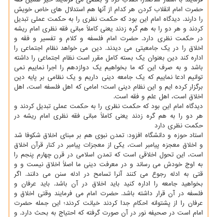
حضرت امام انقلاب کردن هر کدام از آنها هم استدلال های خاص خویش
را دارند. دیدگاه امام این بود که حکمت نظری را به حکمت عملی تبدیل
کردند و هر دو را به هم گره زدند یعنی کاملاً مبانی فقه نظری امام ریشه
در حکمت نظری دارد. حضرت امام فلسفه و کلام و تفسیر و فقه و
اخلاق را در یک جامعیتی می دیدند. دین می خواهد نظام اجتماعی را
اداره کند دین بعنوان یک بسته کامل مقرر است نظام اجتماعی را داشته
باشد و به صرف این که ما بخواهیم یک دوازدهم را اجرا نماییم نمی
توانیم ادعا نماییم که یک جامعه دینی داریم و یک نظامی بر پایه دین
برگزار کرده ایم و این نظام دینی است؛ امامی که اهل فلسفه است، اهل
اخلاق است، اهل علم و فقه است.
دیدگاه امام این بود که حکمت نظری را به حکمت عملی تبدیل کردند و
هر دو را به هم گره زدند یعنی کاملاً مبانی فقه نظری امام ریشه در
حکمت نظری دارد
استاد حوزه و دانشگاه افزود: تمدن نبوی هم بر مبنای اخلاق شکوفا شد
و اخلاق معجزه پیامبر است، یکی از معجزات پیامبر در کنار قرآن اخلاق
است، این تحول اخلاقی است که تمدن اسلامی در قرن چهارم پنجم را
به اوج خودش می رساند و در معرفت دینی ما اصلاً اخلاق نیست و و
قتی به ادله رجوع می کنند آنرا تسامح در ادله سنن می دانند. اگر
بخواهید جامعه را اداره کنید باید اخلاق در آن باشد. باید عرفان و
فلسفه در آن قرار داشته باشد. حضرت امام می فرمایند وقتی اخلاق و
عرفان را از پشتوانه احکام جدا کردند خیانت کردند؛ این جمله حضرت
امام است در صحیفه نور در آن صورت گرفته که احتیاج به بحث دارد. و