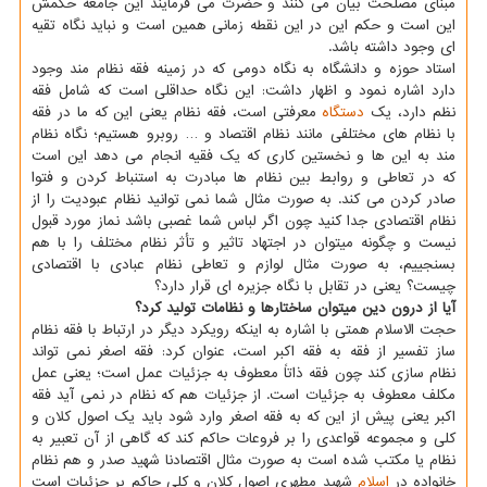
مبنای مصلحت بیان می کنند و حضرت می فرمایند این جامعه حکمش
این است و حکم این در این نقطه زمانی همین است و نباید نگاه تقیه
ای وجود داشته باشد.
استاد حوزه و دانشگاه به نگاه دومی که در زمینه فقه نظام مند وجود
دارد اشاره نمود و اظهار داشت: این نگاه حداقلی است که شامل فقه
نظم دارد، یک
دستگاه
معرفتی است، فقه نظام یعنی این که ما در فقه
با نظام های مختلفی مانند نظام اقتصاد و … روبرو هستیم؛ نگاه نظام
مند به این ها و نخستین کاری که یک فقیه انجام می دهد این است
که در تعاطی و روابط بین نظام ها مبادرت به استنباط کردن و فتوا
صادر کردن می کند. به صورت مثال شما نمی توانید نظام عبودیت را از
نظام اقتصادی جدا کنید چون اگر لباس شما غصبی باشد نماز مورد قبول
نیست و چگونه میتوان در اجتهاد تاثیر و تأثر نظام مختلف را با هم
بسنجییم، به صورت مثال لوازم و تعاطی نظام عبادی با اقتصادی
چیست؟ یعنی در تقابل با نگاه جزیره ای قرار دارد؟
آیا از درون دین میتوان ساختارها و نظامات تولید کرد؟
حجت الاسلام همتی با اشاره به اینکه رویکرد دیگر در ارتباط با فقه نظام
ساز تفسیر از فقه به فقه اکبر است، عنوان کرد: فقه اصغر نمی تواند
نظام سازی کند چون فقه ذاتاً معطوف به جزئیات عمل است؛ یعنی عمل
مکلف معطوف به جزئیات است. از جزئیات هم که نظام در نمی آید فقه
اکبر یعنی پیش از این که به فقه اصغر وارد شود باید یک اصول کلان و
کلی و مجموعه قواعدی را بر فروعات حاکم کند که گاهی از آن تعبیر به
نظام یا مکتب شده است به صورت مثال اقتصادنا شهید صدر و هم نظام
خانواده در
اسلام
شهید مطهری اصول کلان و کلی حاکم بر جزئیات است